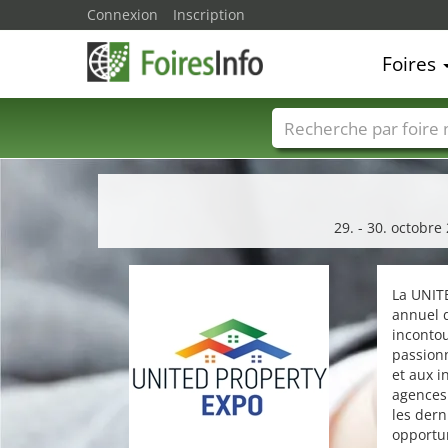
Connexion
Inscription
Foires
Foire noms
Pays
29. - 30. octobre
La UNIT
annuel d
incontou
passionn
et aux i
agences 
les der
opportun