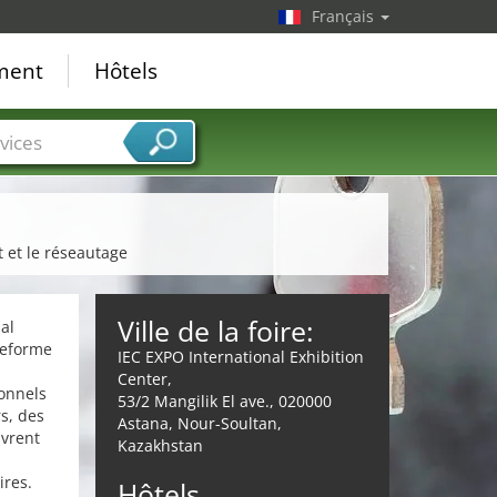
Français
ement
Hôtels
vices
t et le réseautage
Ville de la foire:
al
teforme
IEC EXPO International Exhibition
Center,
ionnels
53/2 Mangilik El ave., 020000
s, des
Astana, Nour-Soultan,
uvrent
Kazakhstan
ires.
Hôtels