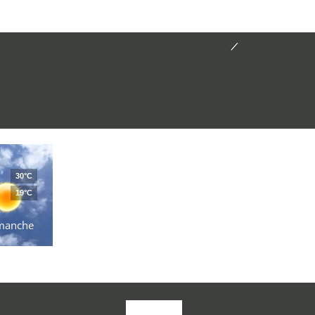
30°C
19°C
manche