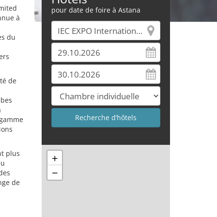
imited
pour date de foire à Astana
onnue à
es du
ers
té de
abes
a
de gamme
ions
t plus
+
du
−
 des
nge de