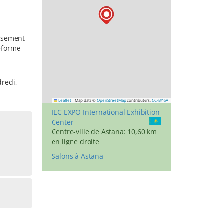
issement
eforme
dredi,
Leaflet
|
Map data ©
OpenStreetMap
contributors,
CC-BY-SA
IEC EXPO International Exhibition
Center
Centre-ville de Astana: 10,60 km
en ligne droite
Salons à Astana