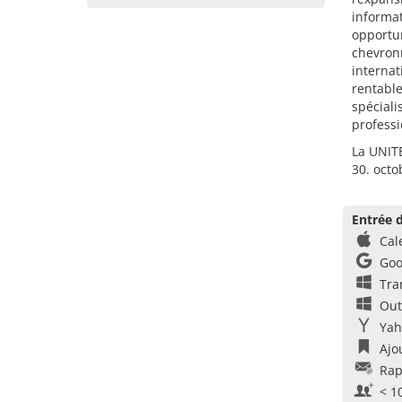
informat
opportun
chevron
internat
rentabl
spéciali
professi
La UNITE
30. octo
Entrée d
Cal
Goo
Tra
Out
Yah
Ajo
Rap
< 1