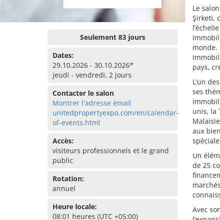
Le salon
Şirketi,
l’échell
Seulement 83 jours
immobili
monde. U
Dates:
immobili
29.10.2026 - 30.10.2026*
pays, cr
jeudi - vendredi, 2 jours
L’un des
ses thém
Contacter le salon
immobili
Montrer l'adresse émail
unis, la
unitedpropertyexpo.com/en/calendar-
Malaisie
of-events.html
aux bie
Accès:
spéciale
visiteurs professionnels et le grand
Un élém
public
de 25 c
financem
Rotation:
marchés
annuel
connaiss
Heure locale:
Avec son
08:01 heures (UTC +05:00)
l’expan