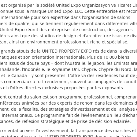
 est organisé par la société United Expo Organizasyon ve Ticaret L
 connue sous la marque United Expo, LLC. Cette entreprise est rec
e internationale pour son expertise dans l’organisation de salons
ers de qualité, qui se tiennent régulièrement dans différentes vill
nited Expo réunit des entreprises de construction, des agences
ères ainsi que des studios de design et d’architecture issus de div
éant ainsi un environnement professionnel, riche et spécialisé.
 grands atouts de la UNITED PROPERTY EXPO réside dans la diversi
atiques et son orientation internationale. Plus de 10 000 biens
ers issus de douze pays – dont l’Australie, le Japon, les Émirats ar
 Thaïlande, l’Indonésie, le Royaume-Uni, Chypre, Chypre du Nord, l
 et le Canada – y sont présentés. L’offre va des résidences haut 
ns commerciaux à fort rendement, souvent accompagnés de condit
s et d’offres directes exclusives proposées par les exposants.
ent central du salon est son programme professionnel, comprenan
onférences animées par des experts de renom dans les domaines 
ent, de la fiscalité, des stratégies d’investissement et de l’analyse
 internationaux. Ce programme fait de l’événement un lieu d’écha
ances, de réflexion stratégique et de prise de décision éclairée.
 orientation vers l’investissement, la transparence des marchés et
sion internationale, la UNITED PROPERTY EXPO donne accès à des