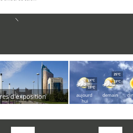
25°C
24°C
19°C
19°C
aujourd
demain
di
res d'exposition
´hui