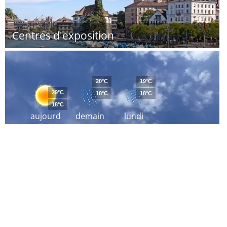
Centres d'exposition
20°C
19°C
29°C
18°C
18°C
18°C
aujourd
demain
lundi
´hui