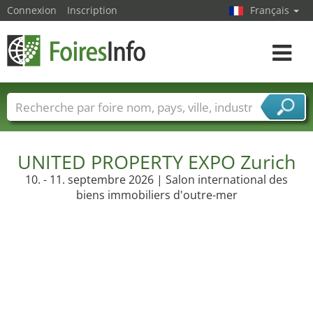
Connexion
Inscription
Français
Toggle
navigat
Foire noms
Pays
Villes
Secteurs de foire
Secteurs du fournisseur de services
UNITED PROPERTY EXPO Zurich
10. - 11. septembre 2026 | Salon international des
biens immobiliers d'outre-mer