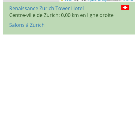
Leaflet
|
Map data ©
OpenStreetMap
contributors,
CC-BY-SA
Renaissance Zurich Tower Hotel
Centre-ville de Zurich: 0,00 km en ligne droite
Salons à Zurich