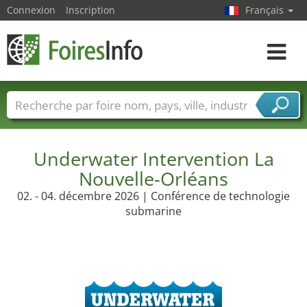
Connexion
Inscription
Français
Toggle
navigat
Foire noms
Pays
Villes
Secteurs de foire
Secteurs du fournisseur de services
Underwater Intervention La
Nouvelle-Orléans
02. - 04. décembre 2026 | Conférence de technologie
submarine