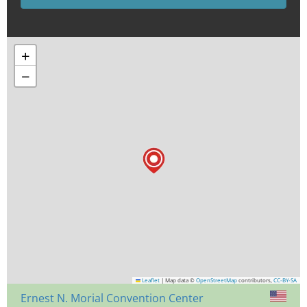
+
−
Leaflet
|
Map data ©
OpenStreetMap
contributors,
CC-BY-SA
Ernest N. Morial Convention Center