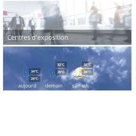
Centres d'exposition
33°C
34°C
34°C
28°C
28°C
28°C
aujourd
demain
samedi
´hui