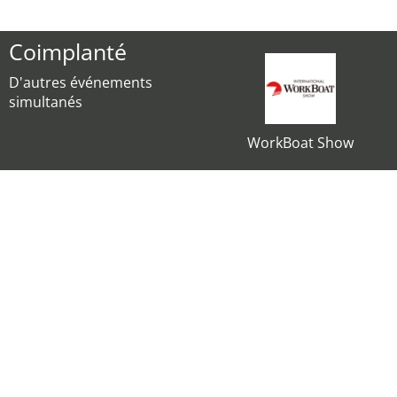
Coimplanté
D'autres événements
simultanés
WorkBoat Show