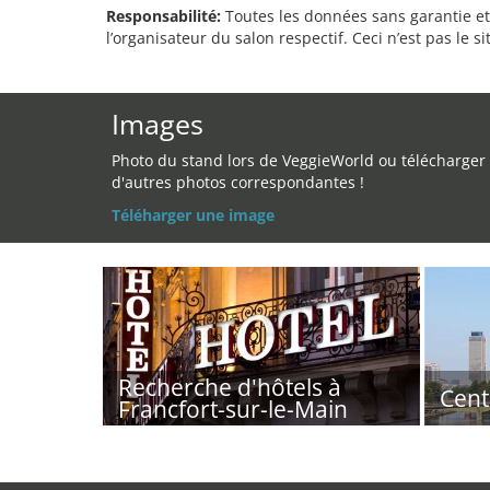
Responsabilité:
Toutes les données sans garantie et 
l’organisateur du salon respectif. Ceci n’est pas le sit
Images
Photo du stand lors de VeggieWorld ou télécharger
d'autres photos correspondantes !
Téléharger une image
Recherche d'hôtels à
Cent
Francfort-sur-le-Main