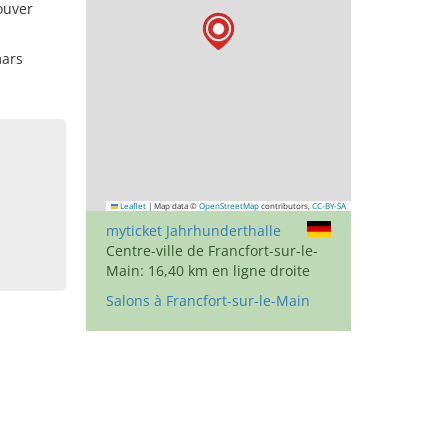
ouver
mars
Leaflet
|
Map data ©
OpenStreetMap
contributors,
CC-BY-SA
myticket Jahrhunderthalle
Centre-ville de Francfort-sur-le-
Main: 16,40 km en ligne droite
Salons à Francfort-sur-le-Main