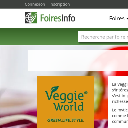
Connexion
Inscription
Foires
Foire noms
Pays
La Veggi
s'intére
s'est i
richesse
Le mytic
comme li
commun,