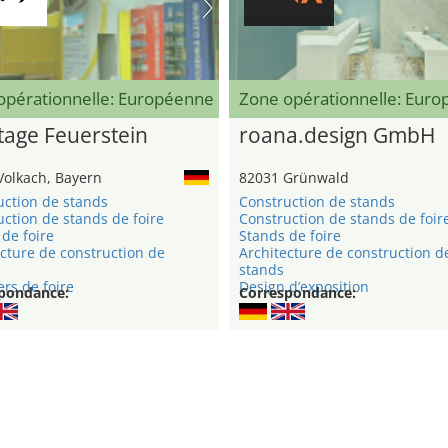
opérationnelle: Européenne
Zone opérationnelle: Eur
age Feuerstein
roana.design GmbH
Volkach, Bayern
82031 Grünwald
uction de stands
Construction de stands
ction de stands de foire
Construction de stands de foir
de foire
Stands de foire
cture de construction de
Architecture de construction d
stands
rs de foire
Design d’exposition
pondance:
Correspondance: