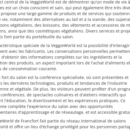
ct central de la VeggieWorld est de démontrer qu'un mode de vie 
es est un choix conscient et sain, qui peut également être très diver
 propose une large gamme de produits et de services qui soutienn
vie, notamment des alternatives au lait et à la viande, des supera
bons végétaliens, des boissons, des vêtements et accessoires de 
ens, ainsi que des cosmétiques végétaliens. Divers services et proj
s font partie du portefeuille du salon.
ctéristique spéciale de la VeggieWorld est la possibilité d'interagir
ent avec les fabricants. Les conversations personnelles permetten
s d'obtenir des informations complètes sur les ingrédients et la
ion des produits, un aspect important lors de l'achat d'aliments e
les de consommation courante.
 fort du salon est la conférence spécialisée, où sont présentées et
s les dernières technologies, produits et tendances de l'industrie
enne et végétale. De plus, les visiteurs peuvent profiter d'un pro
 conférences, de spectacles culinaires et d'ateliers interactifs qui
nt l'éducation, le divertissement et les expériences pratiques. Ce
me complète l'expérience du salon avec des opportunités
ntaires d'apprentissage et de réseautage, et est accessible gratu
eWorld de Francfort fait partie du réseau international de salons
rld et offre un lieu d'échange privilégié pour les personnes parta