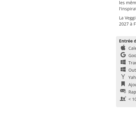
les même
l'inspira
La Veggi
2027 à F
Entrée d
Cal
Goo
Tra
Out
Yah
Ajo
Rap
< 1