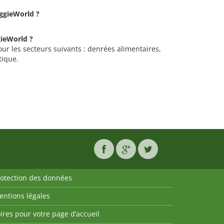
eggieWorld ?
gieWorld ?
ur les secteurs suivants : denrées alimentaires,
tique.
rotection des données
entions légales
ires pour votre page d’accueil