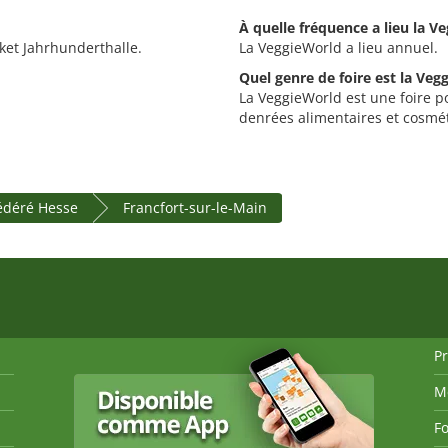
À quelle fréquence a lieu la V
cket Jahrhunderthalle.
La VeggieWorld a lieu annuel.
Quel genre de foire est la Veg
La VeggieWorld est une foire po
denrées alimentaires et cosmé
fédéré Hesse
Francfort-sur-le-Main
P
M
Fo