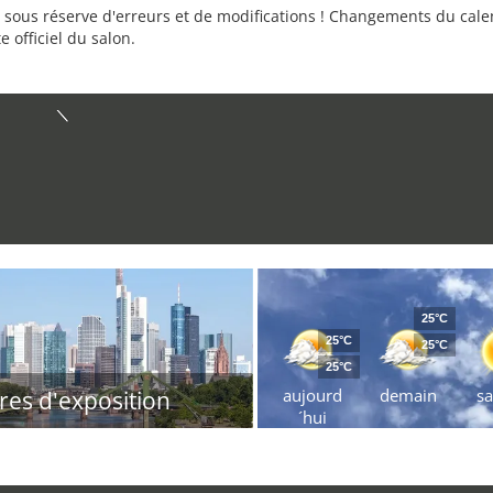
sous réserve d'erreurs et de modifications ! Changements du calend
e officiel du salon.
25°C
25°C
25°C
25°C
aujourd
demain
s
res d'exposition
´hui