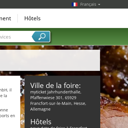
Français
ement
Hôtels
vices
Ville de la foire:
mbH, il
myticket Jahrhunderthalle,
e la
Pfaffenwiese 301, 65929
Francfort-sur-le-Main, Hesse,
Allemagne
ionne
ports en
Hôtels