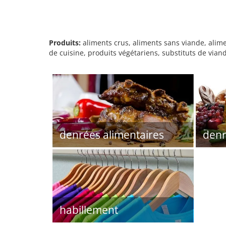
Produits:
aliments crus, aliments sans viande, alim
de cuisine, produits végétariens, substituts de via
denrées alimentaires
denr
habillement