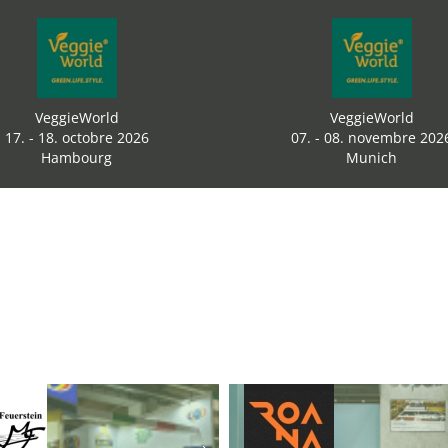
VeggieWorld
VeggieWorld
17. - 18. octobre 2026
07. - 08. novembre 202
Hambourg
Munich