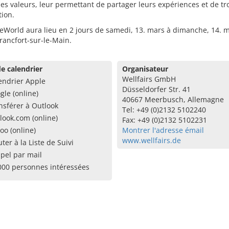
s valeurs, leur permettant de partager leurs expériences et de tr
tion.
eWorld aura lieu en 2 jours de samedi, 13. mars à dimanche, 14. 
rancfort-sur-le-Main.
e calendrier
Organisateur
Wellfairs GmbH
endrier Apple
Düsseldorfer Str. 41
gle (online)
40667 Meerbusch, Allemagne
nsférer à Outlook
Tel: +49 (0)2132 5102240
look.com (online)
Fax: +49 (0)2132 5102231
oo (online)
Montrer l'adresse émail
www.wellfairs.de
uter à la Liste de Suivi
pel par mail
000 personnes intéressées