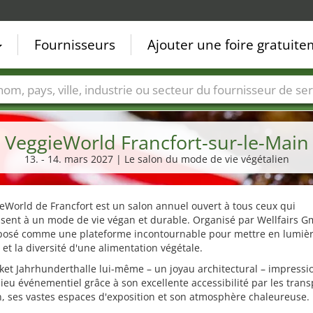
Fournisseurs
Ajouter une foire gratuit
Villes
Secteurs de foire
Secteurs du fournisseur de ser
VeggieWorld Francfort-sur-le-Main
13. - 14. mars 2027 | Le salon du mode de vie végétalien
eWorld de Francfort est un salon annuel ouvert à tous ceux qui
ssent à un mode de vie végan et durable. Organisé par Wellfairs G
mposé comme une plateforme incontournable pour mettre en lumièr
 et la diversité d'une alimentation végétale.
ket Jahrhunderthalle lui-même – un joyau architectural – impress
eu événementiel grâce à son excellente accessibilité par les trans
 ses vastes espaces d'exposition et son atmosphère chaleureuse.