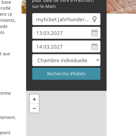
pour date de foire à Francfort-
à base
sur-le-Main
sifié.
ent ce
liments,
mode
ets
t aux
t
gramme
+
−
itement.
geant