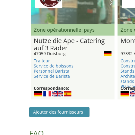
Zone opérationnelle: pays
Zone 
Nutze die Ape - Catering
Mont
auf 3 Räder
47059 Duisburg
97332 
Traiteur
Constr
Service de boissons
Constru
Personnel Barista
Stands 
Service de Barista
Archite
stands
Planche
Correspondance:
Corres
Ajouter des fournisseurs !
FAQ