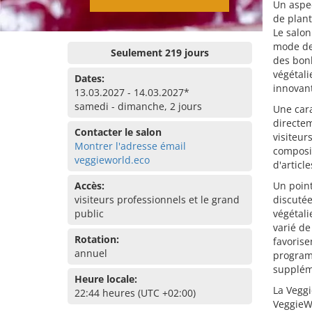
Un aspe
de plant
Le salon
mode de 
Seulement 219 jours
des bon
végétali
Dates:
innovant
13.03.2027 - 14.03.2027*
samedi - dimanche, 2 jours
Une cara
directem
Contacter le salon
visiteur
Montrer l'adresse émail
composit
veggieworld.eco
d'artic
Accès:
Un point
visiteurs professionnels et le grand
discutée
public
végétali
varié de
Rotation:
favorise
annuel
program
suppléme
Heure locale:
La Veggi
22:44 heures (UTC +02:00)
VeggieWo