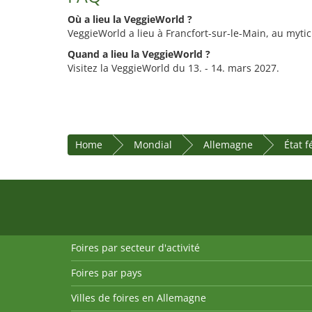
Où a lieu la VeggieWorld ?
VeggieWorld a lieu à Francfort-sur-le-Main, au myti
Quand a lieu la VeggieWorld ?
Visitez la VeggieWorld du 13. - 14. mars 2027.
Home
Mondial
Allemagne
État 
Foires par secteur d'activité
Foires par pays
Villes de foires en Allemagne