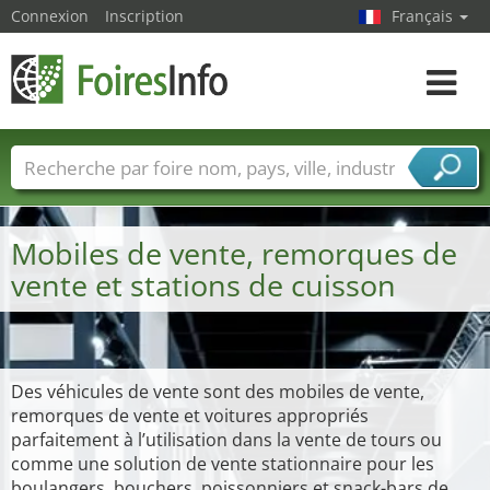
Connexion
Inscription
Français
Toggle
navigat
Foire noms
Pays
Villes
Secteurs de foire
Secteurs du fournisseur de services
Mobiles de vente, remorques de
vente et stations de cuisson
Des véhicules de vente sont des mobiles de vente,
remorques de vente et voitures appropriés
parfaitement à l’utilisation dans la vente de tours ou
comme une solution de vente stationnaire pour les
boulangers, bouchers, poissonniers et snack-bars de