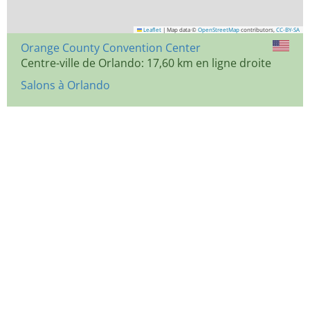
Leaflet
|
Map data ©
OpenStreetMap
contributors,
CC-BY-SA
Orange County Convention Center
Centre-ville de Orlando: 17,60 km en ligne droite
Salons à Orlando