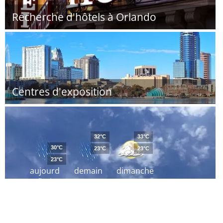
Recherche d'hôtels à Orlando
Centres d'exposition
32°C
33°C
30°C
23°C
23°C
23°C
aujourd
demain
dimanche
´hui