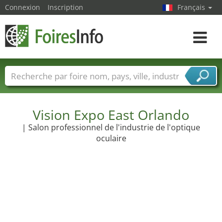
Connexion
Inscription
Français
Toggle
navigat
Foire noms
Pays
Villes
Secteurs de foire
Secteurs du fournisseur de services
Vision Expo East Orlando
| Salon professionnel de l'industrie de l'optique
oculaire