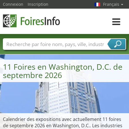
Connexion
Inscription
Français
Toggle
navigat
Foire noms
Pays
Villes
Secteurs de foire
Secteurs du fournisseur de services
11 Foires en Washington, D.C. de
septembre 2026
Calendrier des expositions avec actuellement 11 foires
de septembre 2026 en Washington, D.C.. Les industries