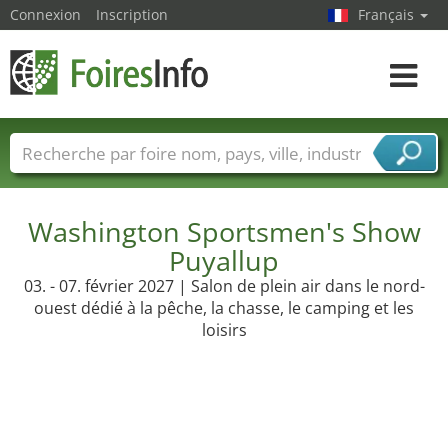
Connexion
Inscription
Français
Toggle
navigat
Foire noms
Pays
Villes
Secteurs de foire
Secteurs du fournisseur de services
Washington Sportsmen's Show
Puyallup
03. - 07. février 2027 | Salon de plein air dans le nord-
ouest dédié à la pêche, la chasse, le camping et les
loisirs