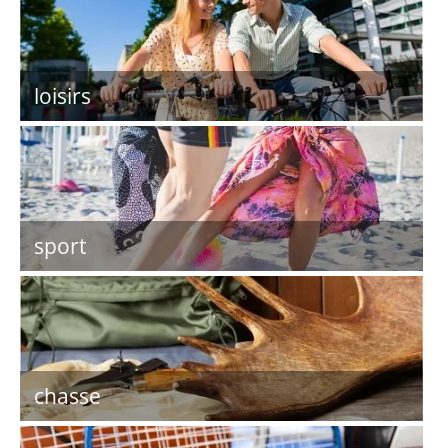
loisirs
sport
chasse