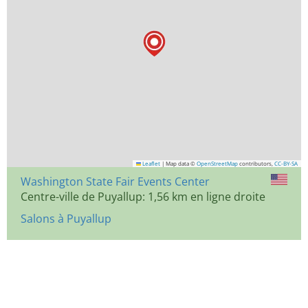
Leaflet
|
Map data ©
OpenStreetMap
contributors,
CC-BY-SA
Washington State Fair Events Center
Centre-ville de Puyallup: 1,56 km en ligne droite
Salons à Puyallup