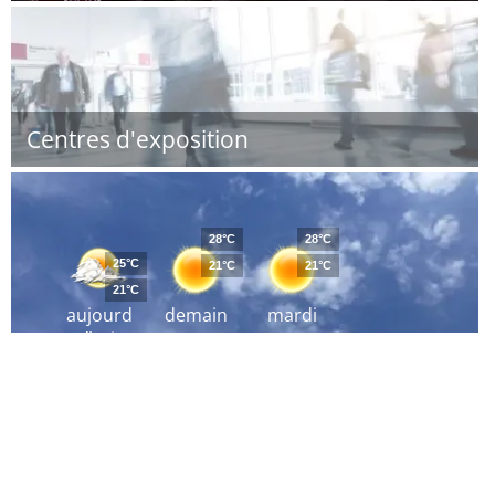
Centres d'exposition
28°C
28°C
25°C
21°C
21°C
21°C
aujourd
demain
mardi
´hui