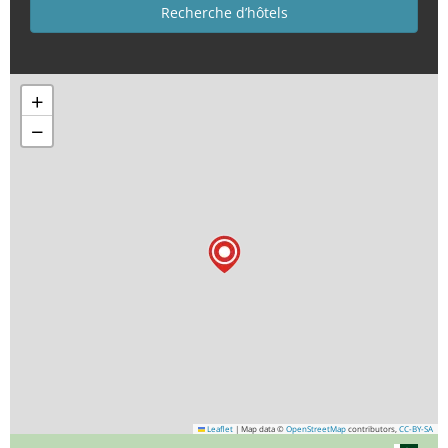
+
−
Leaflet
|
Map data ©
OpenStreetMap
contributors,
CC-BY-SA