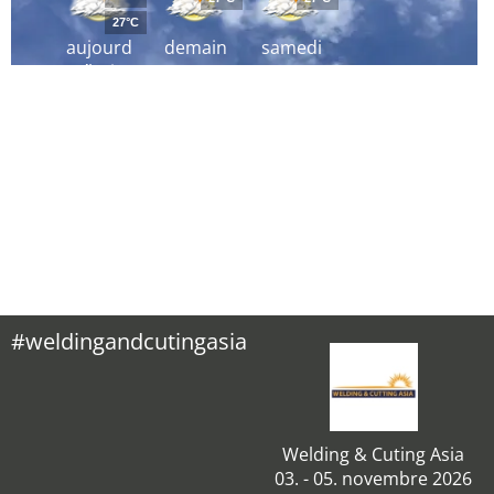
27°C
aujourd
demain
samedi
´hui
#weldingandcutingasia
Welding & Cuting Asia
03. - 05. novembre 2026