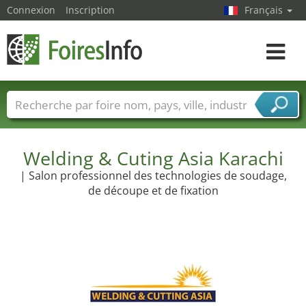
Connexion
Inscription
Français
Toggle
navigat
Foire noms
Pays
Villes
Secteurs de foire
Secteurs du fournisseur de services
Welding & Cuting Asia Karachi
| Salon professionnel des technologies de soudage,
de découpe et de fixation