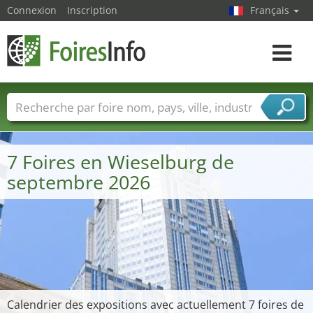
Connexion
Inscription
Français
Toggle
navigat
Foire noms
Pays
Villes
Secteurs de foire
Secteurs du fournisseur de services
7 Foires en Wieselburg de
septembre 2026
Calendrier des expositions avec actuellement 7 foires de