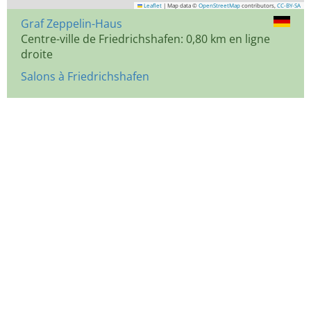
Leaflet
|
Map data ©
OpenStreetMap
contributors,
CC-BY-SA
Graf Zeppelin-Haus
Centre-ville de Friedrichshafen: 0,80 km en ligne
droite
Salons à Friedrichshafen