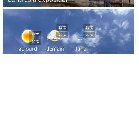
23°C
25°C
27°C
20°C
20°C
20°C
aujourd
demain
lundi
´hui