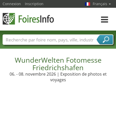
Connexion
Inscription
Français
Toggle
navigat
Foire noms
Pays
Villes
Secteurs de foire
Secteurs du fournisseur de services
WunderWelten Fotomesse
Friedrichshafen
06. - 08. novembre 2026 | Exposition de photos et
voyages