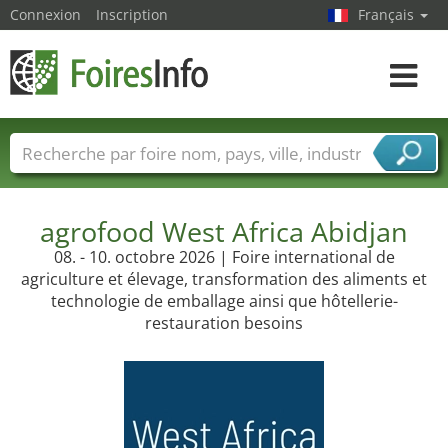
Connexion
Inscription
Français
Toggle
navigat
Foire noms
Pays
Villes
Secteurs de foire
Secteurs du fournisseur de services
agrofood West Africa Abidjan
08. - 10. octobre 2026 | Foire international de
agriculture et élevage, transformation des aliments et
technologie de emballage ainsi que hôtellerie-
restauration besoins