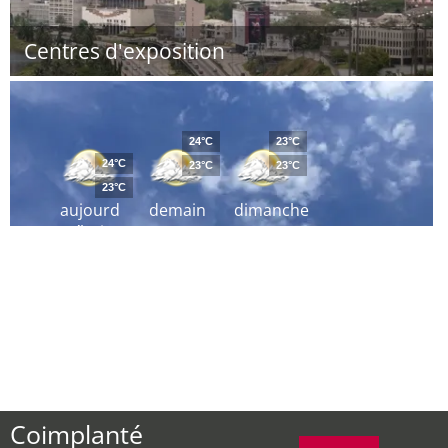
Centres d'exposition
24°C
23°C
24°C
23°C
23°C
23°C
aujourd
demain
dimanche
´hui
Coimplanté