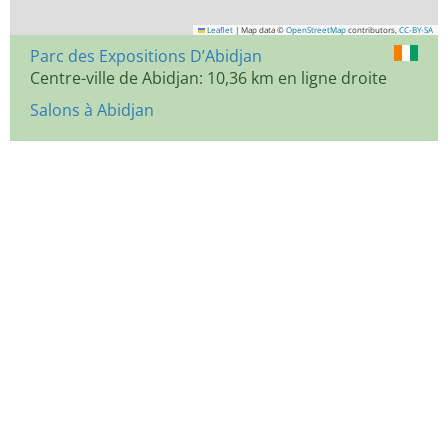
Leaflet
|
Map data ©
OpenStreetMap
contributors,
CC-BY-SA
Parc des Expositions D’Abidjan
Centre-ville de Abidjan: 10,36 km en ligne droite
Salons à Abidjan