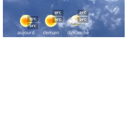
19°C
24°C
25°C
14°C
14°C
14°C
aujourd
demain
dimanche
´hui