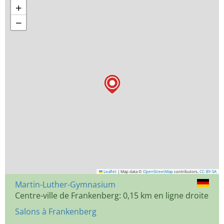
+
−
Leaflet
|
Map data ©
OpenStreetMap
contributors,
CC-BY-SA
Martin-Luther-Gymnasium
Centre-ville de Frankenberg: 0,15 km en ligne droite
Salons à Frankenberg