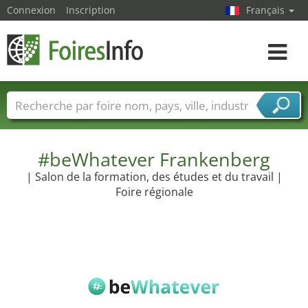
Connexion
Inscription
Français
Toggle
navigat
Foire noms
Pays
Villes
Secteurs de foire
Secteurs du fournisseur de services
#beWhatever Frankenberg
| Salon de la formation, des études et du travail |
Foire régionale