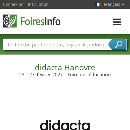
Connexion
Inscription
Français
Toggle
navigat
Foire noms
Pays
Villes
Secteurs de foire
Secteurs du fournisseur de services
didacta Hanovre
23. - 27. février 2027 | Foire de l'éducation