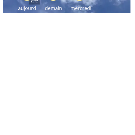
23°C
aujourd
demain
mercredi
´hui