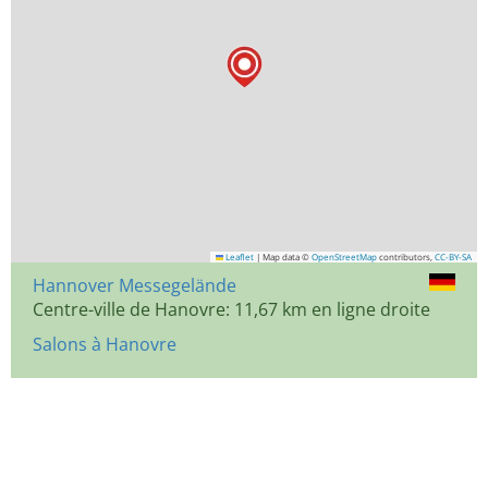
Leaflet
|
Map data ©
OpenStreetMap
contributors,
CC-BY-SA
Hannover Messegelände
Centre-ville de Hanovre: 11,67 km en ligne droite
Salons à Hanovre