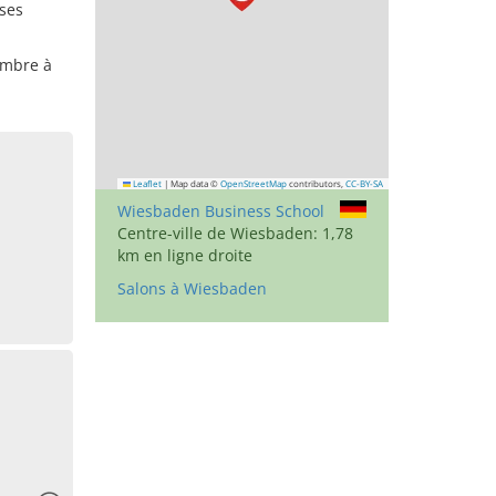
ses
embre à
Leaflet
|
Map data ©
OpenStreetMap
contributors,
CC-BY-SA
Wiesbaden Business School
Centre-ville de Wiesbaden: 1,78
km en ligne droite
Salons à Wiesbaden