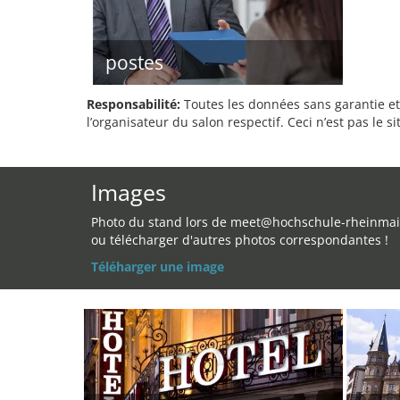
postes
Responsabilité:
Toutes les données sans garantie et 
l’organisateur du salon respectif. Ceci n’est pas le sit
Images
Photo du stand lors de meet@hochschule-rheinma
ou télécharger d'autres photos correspondantes !
Téléharger une image