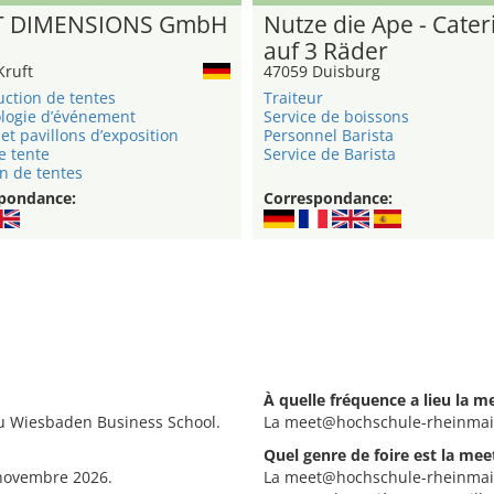
T DIMENSIONS GmbH
Nutze die Ape - Cater
auf 3 Räder
Kruft
47059 Duisburg
uction de tentes
Traiteur
logie d’événement
Service de boissons
et pavillons d’exposition
Personnel Barista
e tente
Service de Barista
n de tentes
pondance:
Correspondance:
À quelle fréquence a lieu la
u Wiesbaden Business School.
La meet@hochschule-rheinmain
Quel genre de foire est la m
 novembre 2026.
La meet@hochschule-rheinmain 