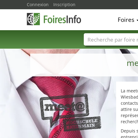
Connexion
Inscription
Foires
Foire noms
Pays
me
La meet
Wiesbade
contact
attire 
représen
recherc
Depuis s
entrepri