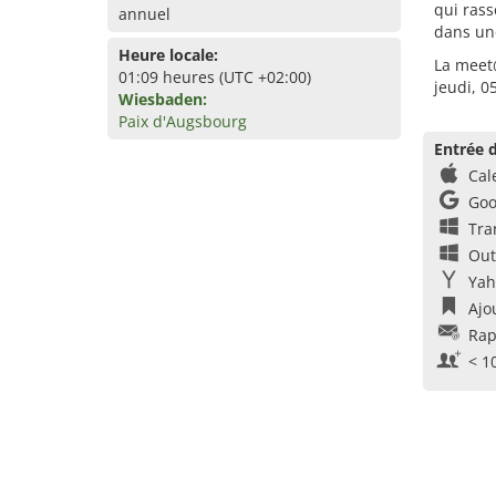
qui ras
annuel
dans un
Heure locale:
La meet
01:09 heures (UTC +02:00)
jeudi, 
Wiesbaden:
Paix d'Augsbourg
Entrée d
Cal
Goo
Tra
Out
Yah
Ajo
Rap
< 1