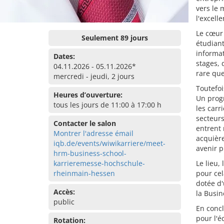
vers le 
l'excell
Le cœur 
Seulement 89 jours
étudiant
informat
Dates:
stages, 
04.11.2026 - 05.11.2026*
rare que
mercredi - jeudi, 2 jours
Toutefoi
Heures d’ouverture:
Un prog
tous les jours de 11:00 à 17:00 h
les carr
secteurs
Contacter le salon
entrent
Montrer l'adresse émail
acquière
iqb.de/events/wiwikarriere/meet-
avenir p
hrm-business-school-
karrieremesse-hochschule-
Le lieu,
rheinmain-hessen
pour cel
dotée d
Accès:
la Busin
public
En conc
pour l'é
Rotation: