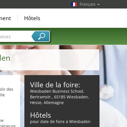
Français
ement
Hôtels
vices
den
Ville de la foire:
lir des
Wiesbaden Business School,
lle
Bertramstr., 65185 Wiesbaden,
Hesse, Allemagne
Hôtels
ne
pour date de foire à Wiesbaden
upérieure