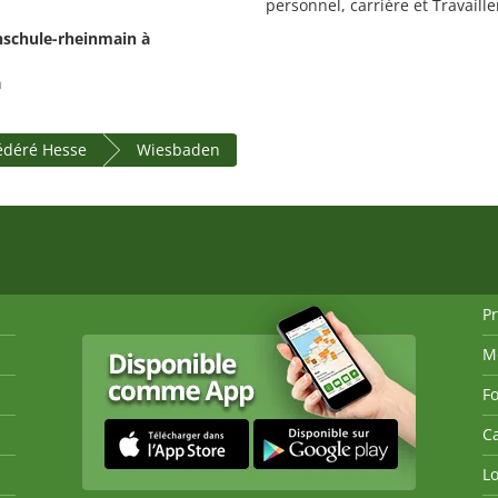
personnel, carrière et Travaille
hschule-rheinmain à
h
fédéré Hesse
Wiesbaden
P
M
Fo
Ca
Lo