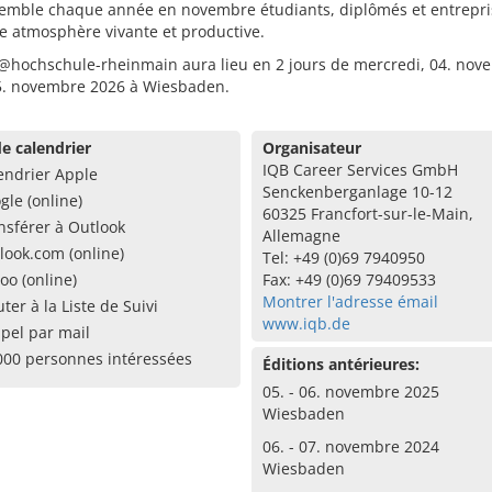
semble chaque année en novembre étudiants, diplômés et entrepri
e atmosphère vivante et productive.
@hochschule-rheinmain aura lieu en 2 jours de mercredi, 04. nov
05. novembre 2026 à Wiesbaden.
e calendrier
Organisateur
IQB Career Services GmbH
endrier Apple
Senckenberganlage 10-12
gle (online)
60325 Francfort-sur-le-Main,
nsférer à Outlook
Allemagne
look.com (online)
Tel: +49 (0)69 7940950
oo (online)
Fax: +49 (0)69 79409533
Montrer l'adresse émail
uter à la Liste de Suivi
www.iqb.de
pel par mail
000 personnes intéressées
Éditions antérieures:
05. - 06. novembre 2025
Wiesbaden
06. - 07. novembre 2024
Wiesbaden