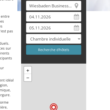
 entre
des
es
'est pas
duels.
ces sur
érents
icipants
eur
+
−
ent idéal
égion,
amique,
ergure.
forme
ière,