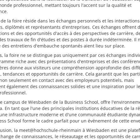
monde professionnel, mettant toujours l'accent sur la qualité et
ence.
de la foire réside dans les échanges personnels et les interactions
s, diplômés et représentants d'entreprises. Ces échanges offrent 
ions et des opportunités d'accès à des perspectives de carrière, d
des travaux de fin d'études et des postes à durée indéterminée. Il n
 des entretiens d'embauche spontanés aient lieu sur place.
s, la foire ne se distingue pas uniquement par ces échanges indivi
ramme riche avec des présentations d'entreprises et des conféren
ières donne aux visiteurs une compréhension approfondie des diff
, tendances et opportunités de carrière. Cela garantit que les part
 non seulement en contact avec des employeurs potentiels, mais
nt également des connaissances solides et une inspiration pour l
rofessionnel.
 le campus de Wiesbaden de la Business School, offre l'environnem
a. En tant que l'une des principales institutions éducatives de la r
'une infrastructure moderne et d'une communauté étudiante dyn
ess School forme le cadre parfait pour un événement de cette env
lusion, la meet@hochschule-rheinmain à Wiesbaden est une plate
change de connaissances, le réseautage et les opportunités de carr