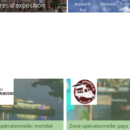
aujourd
demain
di
res d'exposition
´hui
opérationnelle: mondial
Zone opérationnelle: pays