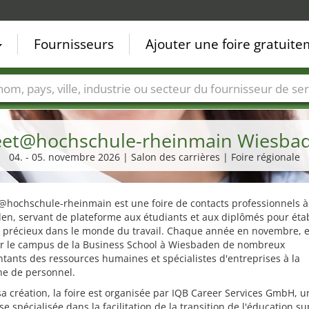
Fournisseurs
Ajouter une foire gratuit
Villes
Secteurs de foire
Secteurs du fournisseur de ser
et@hochschule-rheinmain Wiesba
04. - 05. novembre 2026 | Salon des carrières | Foire régionale
@hochschule-rheinmain est une foire de contacts professionnels à
n, servant de plateforme aux étudiants et aux diplômés pour étab
s précieux dans le monde du travail. Chaque année en novembre, e
sur le campus de la Business School à Wiesbaden de nombreux
tants des ressources humaines et spécialistes d'entreprises à la
he de personnel.
a création, la foire est organisée par IQB Career Services GmbH, u
se spécialisée dans la facilitation de la transition de l'éducation s