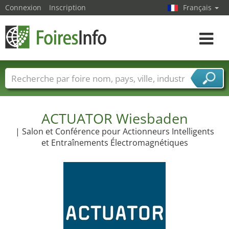
Connexion
Inscription
Français
Toggle
navigat
Foire noms
Pays
Villes
Secteurs de foire
Secteurs du fournisseur de services
ACTUATOR Wiesbaden
| Salon et Conférence pour Actionneurs Intelligents
et Entraînements Électromagnétiques