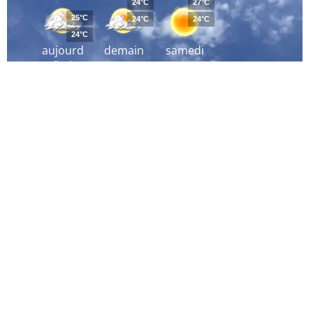
24°C
27°C
25°C
24°C
24°C
24°C
aujourd
demain
samedi
´hui