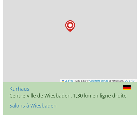
Leaflet
|
Map data ©
OpenStreetMap
contributors,
CC-BY-SA
Kurhaus
Centre-ville de Wiesbaden: 1,30 km en ligne droite
Salons à Wiesbaden