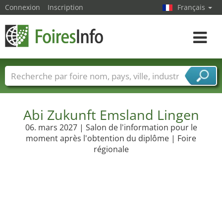
Connexion
Inscription
Français
Toggle
navigat
Foire noms
Pays
Villes
Secteurs de foire
Secteurs du fournisseur de services
Abi Zukunft Emsland Lingen
06. mars 2027 | Salon de l'information pour le
moment après l'obtention du diplôme | Foire
régionale