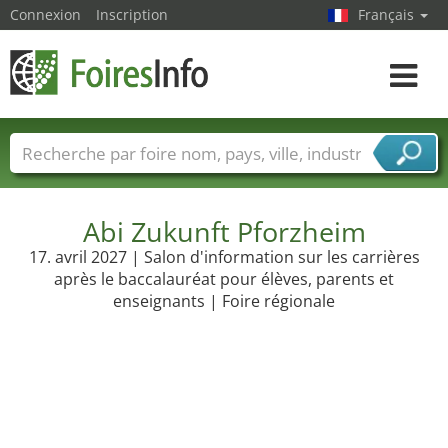
Connexion
Inscription
Français
Toggle
navigat
Foire noms
Pays
Villes
Secteurs de foire
Secteurs du fournisseur de services
Abi Zukunft Pforzheim
17. avril 2027 | Salon d'information sur les carrières
après le baccalauréat pour élèves, parents et
enseignants | Foire régionale