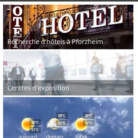
Recherche d'hôtels à Pforzheim
Centres d'exposition
29°C
28°C
28°C
17°C
17°C
17°C
aujourd
demain
lundi