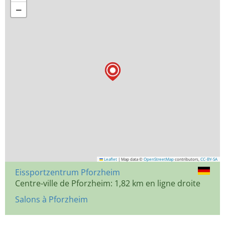
−
Leaflet
|
Map data ©
OpenStreetMap
contributors,
CC-BY-SA
Eissportzentrum Pforzheim
Centre-ville de Pforzheim: 1,82 km en ligne droite
Salons à Pforzheim