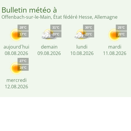
Bulletin météo à
Offenbach-sur-le-Main, État fédéré Hesse, Allemagne
28°C
31°C
30°C
25°C
17°C
20°C
23°C
20°C
aujourd´hui
demain
lundi
mardi
08.08.2026
09.08.2026
10.08.2026
11.08.2026
27°C
16°C
mercredi
12.08.2026