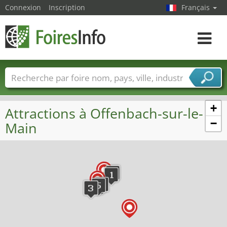
Connexion
Inscription
Français
Toggle
navigat
Foire noms
Pays
Villes
Secteurs de foire
Secteurs du fournisseur de services
+
Attractions à Offenbach-sur-le-
−
Main