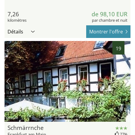
7,26
de 98,10 EUR
kilomètres
par chambre et nuit
Détails
Montrer l'offre
19
hotel.de
Schmärrnche
Frankfurt am Main
77%