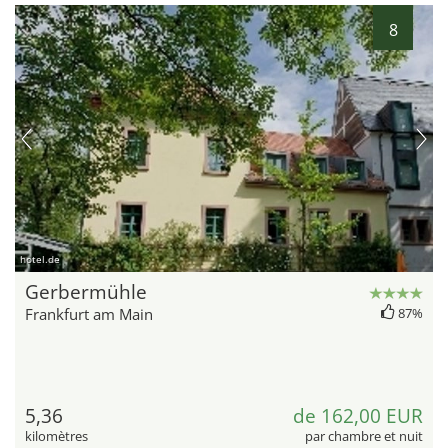
8
hotel.de
Gerbermühle
Frankfurt am Main
87%
5,36
de 162,00 EUR
kilomètres
par chambre et nuit