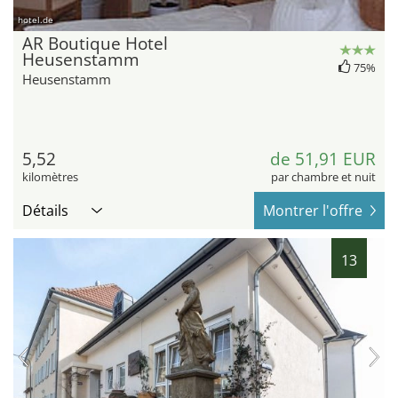
hotel.de
AR Boutique Hotel
Heusenstamm
75%
Heusenstamm
5,52
de 51,91 EUR
kilomètres
par chambre et nuit
Détails
Montrer l'offre
13