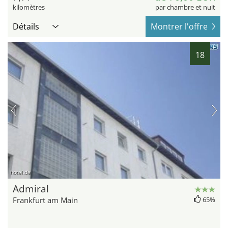
kilomètres
par chambre et nuit
Détails
Montrer l'offre
18
hotel.de
Admiral
Frankfurt am Main
65%