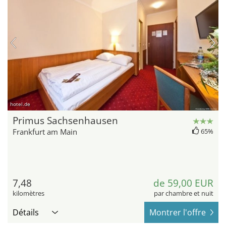
hotel.de
Primus Sachsenhausen
Frankfurt am Main
65%
7,48
de 59,00 EUR
kilomètres
par chambre et nuit
Détails
Montrer l'offre