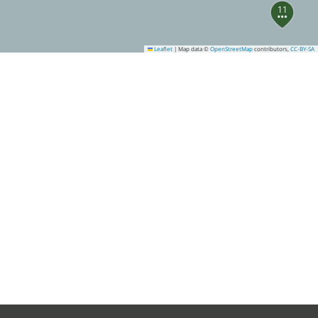
11
Leaflet
|
Map data ©
OpenStreetMap
contributors,
CC-BY-SA
12
22
38