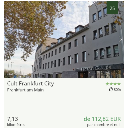
25
hotel.de
Cult Frankfurt City
Frankfurt am Main
80%
7,13
de 112,82 EUR
kilomètres
par chambre et nuit