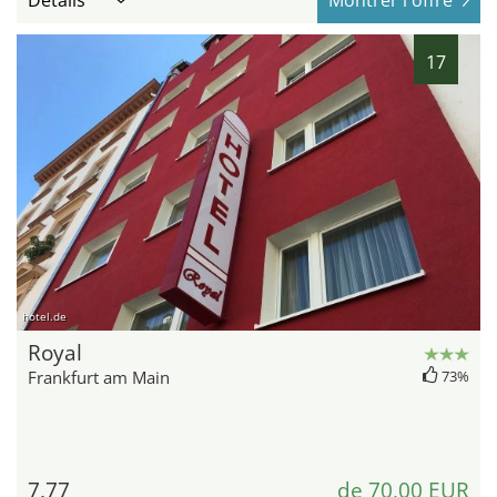
17
hotel.de
Royal
Frankfurt am Main
73%
7,77
de 70,00 EUR