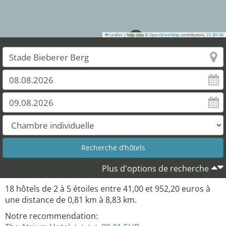
2
Leaflet
|
Map data ©
OpenStreetMap
contributors,
CC-BY-SA
Plus d'options de recherche
18
hôtels de
2
à
5
étoiles entre
41,00
et
952,20
euros à
une distance de
0,81
km à
8,83
km.
Notre recommendation: