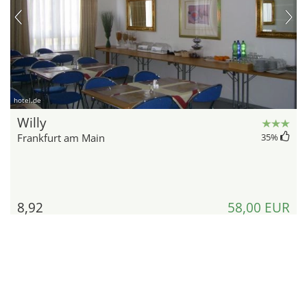
hotel.de
Willy
Frankfurt am Main
35
%
8,92
58,00 EUR
kilomètres
par chambre et nuit
Détails
Montrer l'offre
14