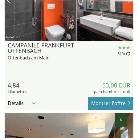
hotel.de
CAMPANILE FRANKFURT
OFFENBACH
61
%
Offenbach am Main
4,84
53,00 EUR
kilomètres
par chambre et nuit
Détails
Montrer l'offre
5