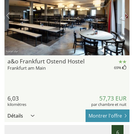
hotel.de
a&o Frankfurt Ostend Hostel
Frankfurt am Main
69
%
6,03
57,73 EUR
kilomètres
par chambre et nuit
Détails
Montrer l'offre
6