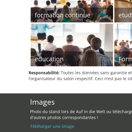
formation continue
etud
education
Form
Responsabilité:
Toutes les données sans garantie et 
l’organisateur du salon respectif. Ceci n’est pas le sit
Images
Photo du stand lors de Auf in die Welt ou télécharg
d'autres photos correspondantes !
Téléharger une image