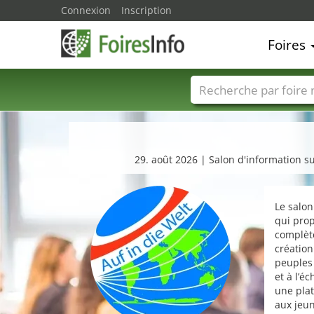
Connexion
Inscription
Foires
Foire noms
Pays
29. août 2026 | Salon d'information s
Le salon
qui prop
complète
création
peuples 
et à l’é
une plat
aux jeu