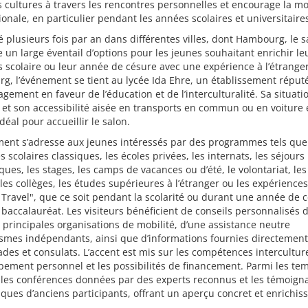
s cultures à travers les rencontres personnelles et encourage la mo
ionale, en particulier pendant les années scolaires et universitaire
 plusieurs fois par an dans différentes villes, dont Hambourg, le s
 un large éventail d’options pour les jeunes souhaitant enrichir le
 scolaire ou leur année de césure avec une expérience à l’étranger
, l’événement se tient au lycée Ida Ehre, un établissement réput
gement en faveur de l’éducation et de l’interculturalité. Sa situati
 et son accessibilité aisée en transports en commun ou en voiture 
idéal pour accueillir le salon.
ment s’adresse aux jeunes intéressés par des programmes tels que
 scolaires classiques, les écoles privées, les internats, les séjours
iques, les stages, les camps de vacances ou d’été, le volontariat, les
 les collèges, les études supérieures à l’étranger ou les expérience
Travel", que ce soit pendant la scolarité ou durant une année de 
 baccalauréat. Les visiteurs bénéficient de conseils personnalisés d
 principales organisations de mobilité, d’une assistance neutre
smes indépendants, ainsi que d’informations fournies directement
es et consulats. L’accent est mis sur les compétences interculturel
ement personnel et les possibilités de financement. Parmi les tem
 les conférences données par des experts reconnus et les témoign
ques d’anciens participants, offrant un aperçu concret et enrichiss