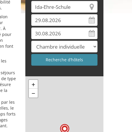
bilité
s.
alon
ur
. À
é pour
on
en font
 les
 séjours
s de type
+
césure
e la
−
 par les
les, le
ps forts
ages
ant.