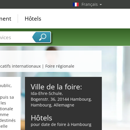
Français
ement
Hôtels
vices
atifs internationaux | Foire régionale
Ville de la foire:
ublic,
Ida-Ehre-Schule,
epuis sa
Bogenstr. 36, 20144 Hambourg,
les
Hambourg, Allemagne
tionale
comme
Hôtels
destinés
pour date de foire à Hambourg
elle