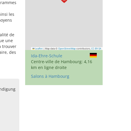
rogrammes
insi les
moyens
alité de
tue une
à trouver
Leaflet
|
Map data ©
OpenStreetMap
contributors,
CC-BY-SA
aire, des
Ida-Ehre-Schule
Centre-ville de Hambourg: 4,16
km en ligne droite
Salons à Hambourg
ändigung