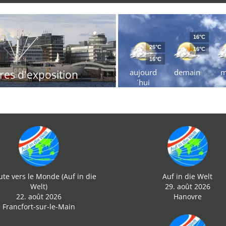
16°C
26°C
16°C
16°C
aujourd
demain
m
res d'exposition
´hui
ute vers le Monde (Auf in die
Auf in die Welt
Welt)
29. août 2026
22. août 2026
Hanovre
Francfort-sur-le-Main