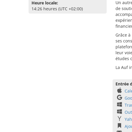
Un autre
Heure locale:
de souti
14:26 heures (UTC +02:00)
accompag
expérie
financie
Grâce à 
ses cons
platefor
leur voi
études o
La Auf i
Entrée d
Cal
Goo
Tra
Out
Yah
Ajo