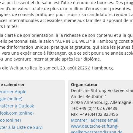
 aspect essentiel du salon est l’offre étendue de bourses. Des p
en d’une valeur totale de plus d’un million d’euros sont présentés,
nés de conseils pratiques pour réussir sa candidature, rendant a
nces internationales accessibles même aux familles disposant de 
rs limités.
la clarté de son orientation, à la richesse de son contenu et à la qu
eils personnalisés, le salon "AUF IN DIE WELT" à Hambourg consti
me d’information unique, pratique et gratuite, qui aide les jeunes 
e vers une expérience à l’étranger, que ce soit pour une année scol
u une aventure internationale après leur diplôme.
n die Welt aura lieu le samedi, 29. août 2026 à Hambourg.
e calendrier
Organisateur
Deutsche Stiftung Völkerverst
endrier Apple
An der Reitbahn 1
gle (online)
22926 Ahrensburg, Allemagne
nsférer à Outlook
Tel: +49 (0)4102 678489
look.com (online)
Fax: +49 (0)4102 823456
oo (online)
Montrer l'adresse émail
www.deutsche-stiftung-
uter à la Liste de Suivi
voelkerverstaendigung.de