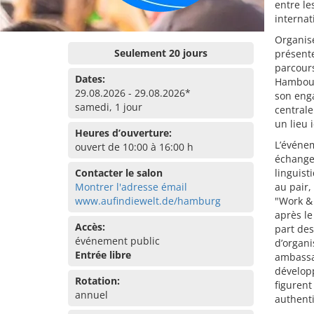
entre le
internat
Organisé
Seulement 20 jours
présente
parcours
Dates:
Hambourg
29.08.2026 - 29.08.2026*
son enga
samedi, 1 jour
centrale
un lieu 
Heures d’ouverture:
L’événe
ouvert de 10:00 à 16:00 h
échanges
Contacter le salon
linguist
Montrer l'adresse émail
au pair,
www.aufindiewelt.de/hamburg
"Work & 
après le
Accès:
part des
événement public
d’organi
Entrée libre
ambassad
développ
Rotation:
figurent
annuel
authenti