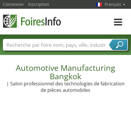
Connexion
Inscription
Français
Toggle
navigat
Foire noms
Pays
Villes
Secteurs de foire
Secteurs du fournisseur de services
Automotive Manufacturing
Bangkok
| Salon professionnel des technologies de fabrication
de pièces automobiles