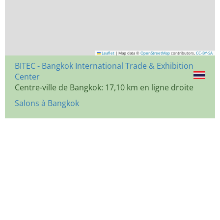
Leaflet
|
Map data ©
OpenStreetMap
contributors,
CC-BY-SA
BITEC - Bangkok International Trade & Exhibition
Center
Centre-ville de Bangkok: 17,10 km en ligne droite
Salons à Bangkok