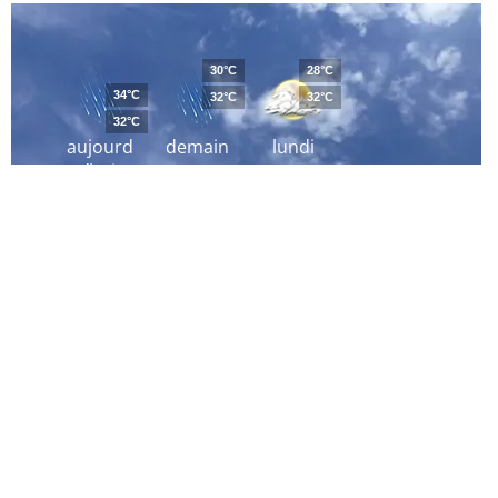
30°C
28°C
34°C
32°C
32°C
32°C
aujourd
demain
lundi
´hui