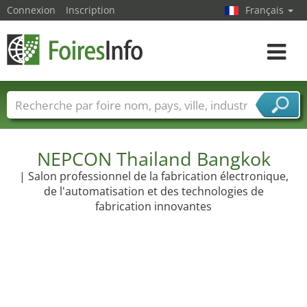
Connexion
Inscription
Français
Toggle
navigat
Foire noms
Pays
Villes
Secteurs de foire
Secteurs du fournisseur de services
NEPCON Thailand Bangkok
| Salon professionnel de la fabrication électronique,
de l'automatisation et des technologies de
fabrication innovantes