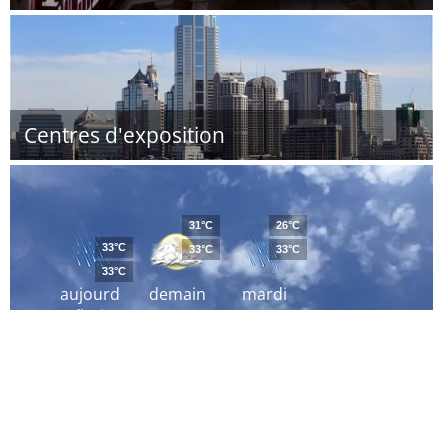
Centres d'exposition
31°C
26°C
33°C
33°C
33°C
33°C
aujourd
demain
mardi
´hui