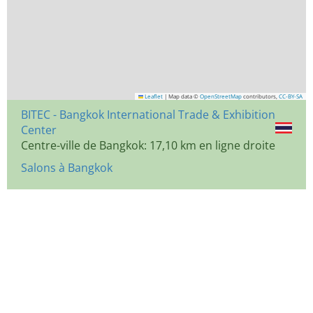
Leaflet
|
Map data ©
OpenStreetMap
contributors,
CC-BY-SA
BITEC - Bangkok International Trade & Exhibition
Center
Centre-ville de Bangkok: 17,10 km en ligne droite
Salons à Bangkok