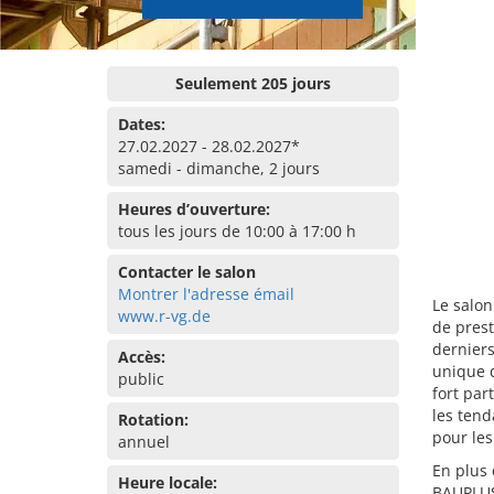
Seulement 205 jours
Dates:
27.02.2027 - 28.02.2027*
samedi - dimanche, 2 jours
Heures d’ouverture:
tous les jours de 10:00 à 17:00 h
Contacter le salon
Montrer l'adresse émail
Le salon
www.r-vg.de
de prest
derniers
Accès:
unique d
public
fort par
les tend
Rotation:
pour les
annuel
En plus 
Heure locale:
BAUPLUS