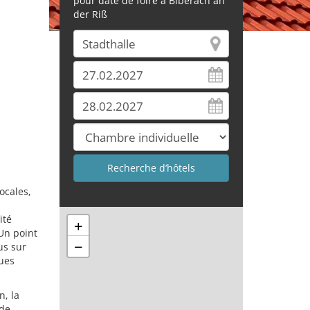
pour date de foire à Biberach an
der Riß
ocales,
ité
+
Un point
−
us sur
ques
n, la
 de