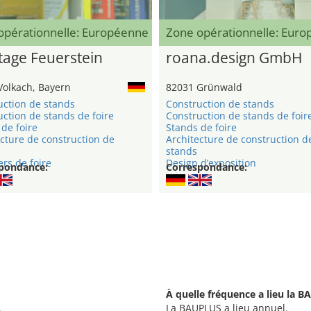
opérationnelle: Européenne
Zone opérationnelle: Eur
age Feuerstein
roana.design GmbH
Volkach, Bayern
82031 Grünwald
uction de stands
Construction de stands
ction de stands de foire
Construction de stands de foir
de foire
Stands de foire
cture de construction de
Architecture de construction d
stands
rs de foire
Design d’exposition
pondance:
Correspondance:
À quelle fréquence a lieu la 
.
La BAUPLUS a lieu annuel.