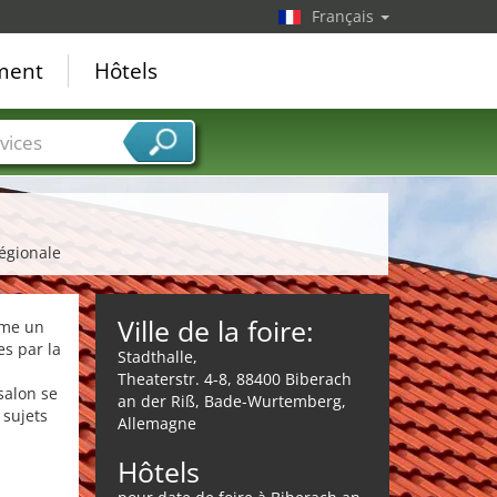
Français
ement
Hôtels
vices
régionale
Ville de la foire:
mme un
es par la
Stadthalle,
Theaterstr. 4-8, 88400 Biberach
salon se
an der Riß, Bade-Wurtemberg,
 sujets
Allemagne
Hôtels