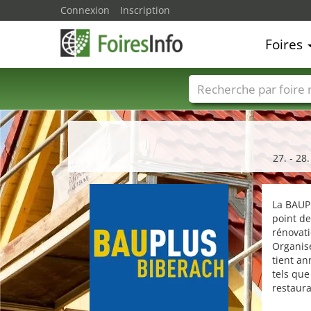
Connexion
Inscription
Foires
Foire noms
Pays
27. - 28
La BAUPL
point de
rénovati
Organisé
tient an
tels que
restaura