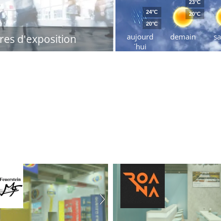
23°C
24°C
20°C
20°C
aujourd
demain
s
res d'exposition
´hui