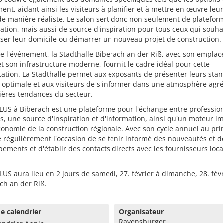
ent, aidant ainsi les visiteurs à planifier et à mettre en œuvre leu
de manière réaliste. Le salon sert donc non seulement de platefor
ation, mais aussi de source d'inspiration pour tous ceux qui souha
ser leur domicile ou démarrer un nouveau projet de construction.
de l'événement, la Stadthalle Biberach an der Riß, avec son empla
et son infrastructure moderne, fournit le cadre idéal pour cette
ation. La Stadthalle permet aux exposants de présenter leurs sta
optimale et aux visiteurs de s'informer dans une atmosphère agré
ières tendances du secteur.
US à Biberach est une plateforme pour l'échange entre profession
, une source d'inspiration et d'information, ainsi qu'un moteur i
conomie de la construction régionale. Avec son cycle annuel au pr
re régulièrement l'occasion de se tenir informé des nouveautés et d
ements et d'établir des contacts directs avec les fournisseurs loca
US aura lieu en 2 jours de samedi, 27. février à dimanche, 28. fév
ch an der Riß.
e calendrier
Organisateur
Ravensburger