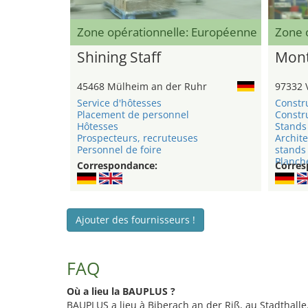
Zone opérationnelle: Européenne
Zone 
Shining Staff
Mont
45468 Mülheim an der Ruhr
97332 
Service d'hôtesses
Constr
Placement de personnel
Constru
Hôtesses
Stands 
Prospecteurs, recruteuses
Archite
Personnel de foire
stands
Planche
Correspondance:
Corres
Ajouter des fournisseurs !
FAQ
Où a lieu la BAUPLUS ?
BAUPLUS a lieu à Biberach an der Riß, au Stadthalle