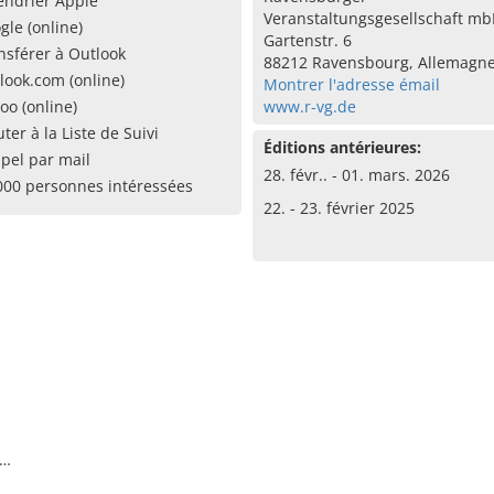
endrier Apple
Veranstaltungsgesellschaft m
gle (online)
Gartenstr. 6
nsférer à Outlook
88212 Ravensbourg, Allemagn
look.com (online)
Montrer l'adresse émail
oo (online)
www.r-vg.de
uter à la Liste de Suivi
Éditions antérieures:
pel par mail
28. févr.. - 01. mars. 2026
000 personnes intéressées
22. - 23. février 2025
 …