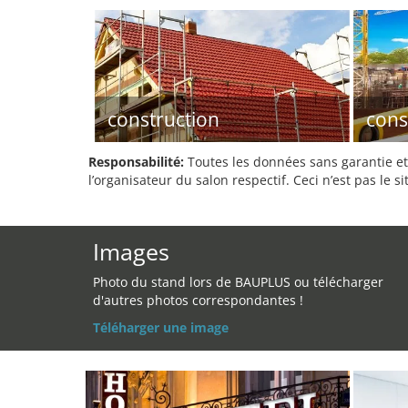
construction
cons
Responsabilité:
Toutes les données sans garantie et 
l’organisateur du salon respectif. Ceci n’est pas le sit
Images
Photo du stand lors de BAUPLUS ou télécharger
d'autres photos correspondantes !
Téléharger une image