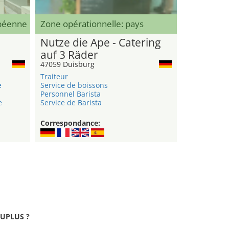
opéenne
Zone opérationnelle: pays
Nutze die Ape - Catering
auf 3 Räder
47059 Duisburg
Traiteur
e
Service de boissons
Personnel Barista
e
Service de Barista
Correspondance:
BAUPLUS ?