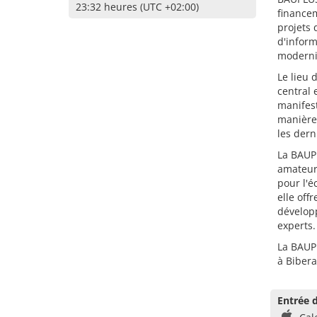
23:32 heures (UTC +02:00)
financem
projets 
d'inform
moderni
Le lieu 
central 
manifest
manière 
les dern
La BAUPL
amateurs
pour l'é
elle off
développ
experts.
La BAUPL
à Bibera
Entrée d