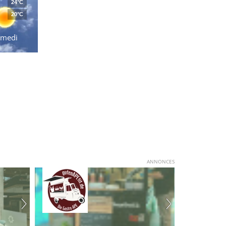
24°C
20°C
amedi
ANNONCES