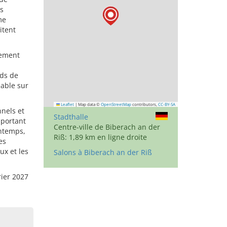
rs
me
itent
cement
nds de
able sur
Leaflet
|
Map data ©
OpenStreetMap
contributors,
CC-BY-SA
nels et
Stadthalle
mportant
Centre-ville de Biberach an der
intemps,
Riß: 1,89 km en ligne droite
es
ux et les
Salons à Biberach an der Riß
rier 2027