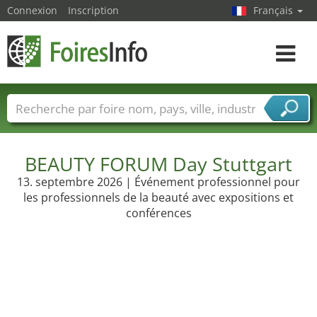
Connexion
Inscription
Français
Toggle
navigat
Foire noms
Pays
Villes
Secteurs de foire
Secteurs du fournisseur de services
BEAUTY FORUM Day Stuttgart
13. septembre 2026 | Événement professionnel pour
les professionnels de la beauté avec expositions et
conférences