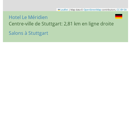
Leaflet
|
Map data ©
OpenStreetMap
contributors,
CC-BY-SA
Hotel Le Méridien
Centre-ville de Stuttgart: 2,81 km en ligne droite
Salons à Stuttgart