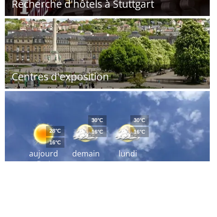
Recherche d'hôtels à Stuttgart
Centres d'exposition
30°C
30°C
28°C
16°C
16°C
16°C
aujourd
demain
lundi
´hui