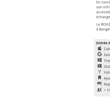
En conc
son infr
accessib
échanges
La BOILE
à Bangk
Entrée d
Cal
Goo
Tra
Out
Yah
Ajo
Rap
< 1