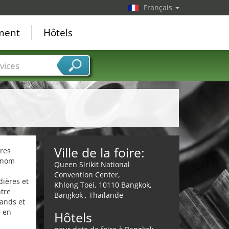
Français
ement
Hôtels
vices
Ville de la foire:
ères
e nom
Queen Sirikit National
Convention Center,
dières et
Khlong Toei, 10110 Bangkok,
tre
Bangkok , Thaïlande
rands et
e en
Hôtels