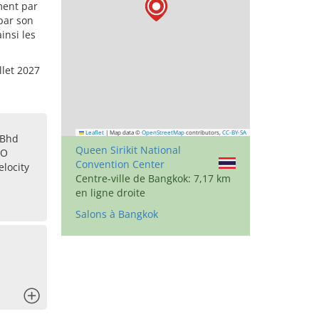
ment par
par son
insi les
llet 2027
Leaflet
|
Map data ©
OpenStreetMap
contributors,
CC-BY-SA
 Bhd
Queen Sirikit National
IO
Convention Center
locity
Centre-ville de Bangkok: 7,17 km
en ligne droite
Salons à Bangkok
x