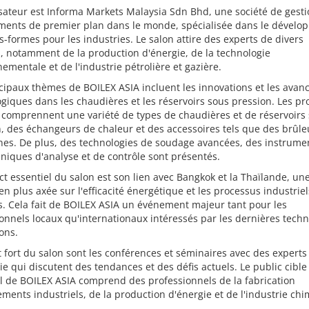
sateur est Informa Markets Malaysia Sdn Bhd, une société de gest
ments de premier plan dans le monde, spécialisée dans le dével
s-formes pour les industries. Le salon attire des experts de divers
, notamment de la production d'énergie, de la technologie
ementale et de l'industrie pétrolière et gazière.
cipaux thèmes de BOILEX ASIA incluent les innovations et les avan
giques dans les chaudières et les réservoirs sous pression. Les pr
 comprennent une variété de types de chaudières et de réservoirs
, des échangeurs de chaleur et des accessoires tels que des brûle
es. De plus, des technologies de soudage avancées, des instrumen
niques d'analyse et de contrôle sont présentés.
t essentiel du salon est son lien avec Bangkok et la Thaïlande, un
en plus axée sur l'efficacité énergétique et les processus industriel
. Cela fait de BOILEX ASIA un événement majeur tant pour les
onnels locaux qu'internationaux intéressés par les dernières techn
ions.
 fort du salon sont les conférences et séminaires avec des experts
rie qui discutent des tendances et des défis actuels. Le public cible
l de BOILEX ASIA comprend des professionnels de la fabrication
ments industriels, de la production d'énergie et de l'industrie chi