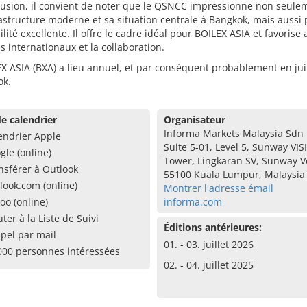
lusion, il convient de noter que le QSNCC impressionne non seule
astructure moderne et sa situation centrale à Bangkok, mais aussi 
ilité excellente. Il offre le cadre idéal pour BOILEX ASIA et favorise a
 internationaux et la collaboration.
X ASIA (BXA) a lieu annuel, et par conséquent probablement en jui
ok.
e calendrier
Organisateur
Informa Markets Malaysia Sdn
endrier Apple
Suite 5-01, Level 5, Sunway VIS
gle (online)
Tower, Lingkaran SV, Sunway Ve
nsférer à Outlook
55100 Kuala Lumpur, Malaysia
look.com (online)
Montrer l'adresse émail
oo (online)
informa.com
uter à la Liste de Suivi
Éditions antérieures:
pel par mail
01. - 03. juillet 2026
000 personnes intéressées
02. - 04. juillet 2025