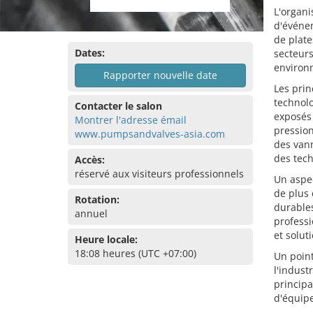
L'organi
d'événe
de plate
Dates:
secteurs
environn
Rapporter nouvelle date
Les prin
technolo
Contacter le salon
exposés
Montrer l'adresse émail
pression
www.pumpsandvalves-asia.com
des vann
des tech
Accès:
réservé aux visiteurs professionnels
Un aspec
de plus 
Rotation:
durables
annuel
professi
et solut
Heure locale:
18:08 heures (UTC +07:00)
Un point
l'indust
principa
d'équipe