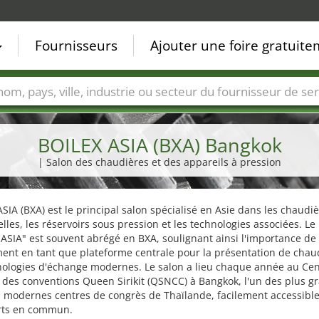
Fournisseurs
Ajouter une foire gratuit
Villes
Secteurs de foire
Secteurs du fournisseur de ser
BOILEX ASIA (BXA) Bangkok
| Salon des chaudières et des appareils à pression
SIA (BXA) est le principal salon spécialisé en Asie dans les chaudi
elles, les réservoirs sous pression et les technologies associées. L
ASIA" est souvent abrégé en BXA, soulignant ainsi l'importance de
ent en tant que plateforme centrale pour la présentation de chau
nologies d'échange modernes. Le salon a lieu chaque année au Cen
 des conventions Queen Sirikit (QSNCC) à Bangkok, l'un des plus g
s modernes centres de congrès de Thaïlande, facilement accessibl
rts en commun.