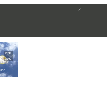
28°C
32°C
undi