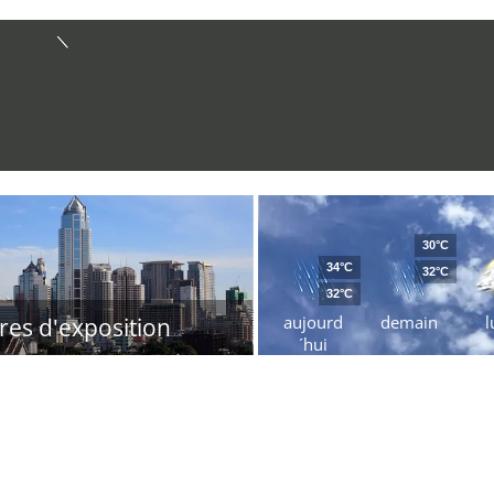
30°C
34°C
32°C
32°C
aujourd
demain
l
res d'exposition
´hui