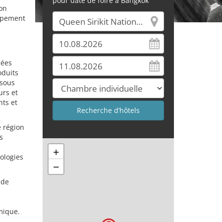
pour date de foire à Bangkok
ion
oppement
cées
oduits
 sous
urs et
ts et
e région
s
+
ologies
−
 de
mique.