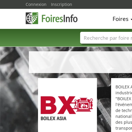
Connexion
Inscription
Foires
Foire noms
Pays
BOILEX A
industri
"BOILEX 
l'événem
de tech
national
des plu
transpo