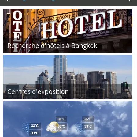
Recherche d'hôtels à Bangkok
Centres d'exposition
31°C
26°C
33°C
33°C
33°C
33°C