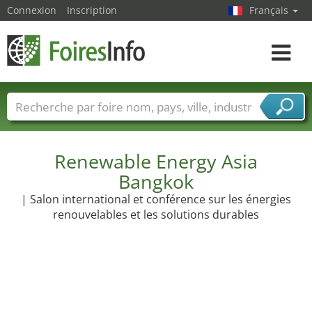
Connexion
Inscription
Français
Toggle
navigat
Foire noms
Pays
Villes
Secteurs de foire
Secteurs du fournisseur de services
Renewable Energy Asia
Bangkok
| Salon international et conférence sur les énergies
renouvelables et les solutions durables