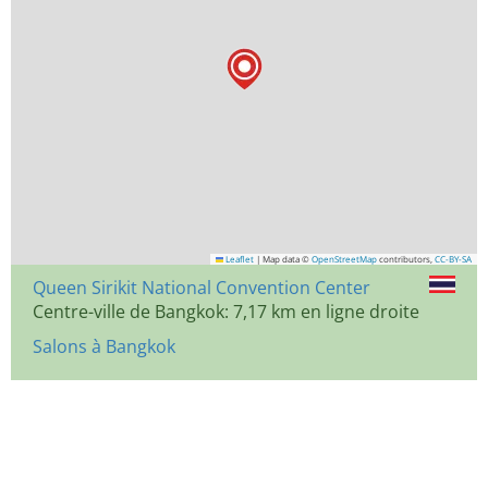
Leaflet
|
Map data ©
OpenStreetMap
contributors,
CC-BY-SA
Queen Sirikit National Convention Center
Centre-ville de Bangkok: 7,17 km en ligne droite
Salons à Bangkok