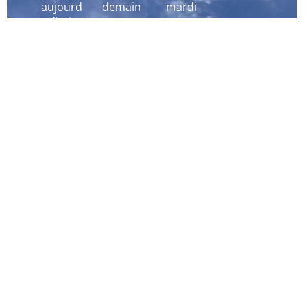
aujourd
demain
mardi
´hui