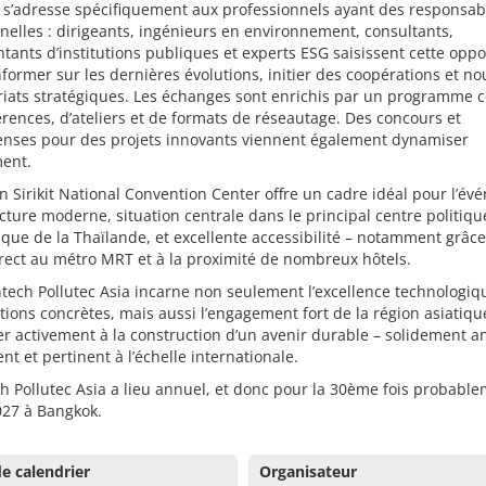
 s’adresse spécifiquement aux professionnels ayant des responsabi
nelles : dirigeants, ingénieurs en environnement, consultants,
tants d’institutions publiques et experts ESG saisissent cette oppo
nformer sur les dernières évolutions, initier des coopérations et n
riats stratégiques. Les échanges sont enrichis par un programme 
rences, d’ateliers et de formats de réseautage. Des concours et
nses pour des projets innovants viennent également dynamiser
ment.
 Sirikit National Convention Center offre un cadre idéal pour l’é
ecture moderne, situation centrale dans le principal centre politiqu
ue de la Thaïlande, et excellente accessibilité – notamment grâce
rect au métro MRT et à la proximité de nombreux hôtels.
ntech Pollutec Asia incarne non seulement l’excellence technologiq
tions concrètes, mais aussi l’engagement fort de la région asiatiqu
er activement à la construction d’un avenir durable – solidement a
nt et pertinent à l’échelle internationale.
h Pollutec Asia a lieu annuel, et donc pour la 30ème fois probabl
2027 à Bangkok.
e calendrier
Organisateur