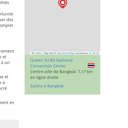
lités
rtunité
ouer des
complet
vénement
Leaflet
|
Map data ©
OpenStreetMap
contributors,
CC-BY-SA
e et
Queen Sirikit National
 à un
Convention Center
Centre-ville de Bangkok: 7,17 km
ue et
en ligne droite
e à
Salons à Bangkok
ncré
ement en