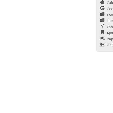
Cal
Goo
Tra
Out
Yah
Ajo
Rap
< 1