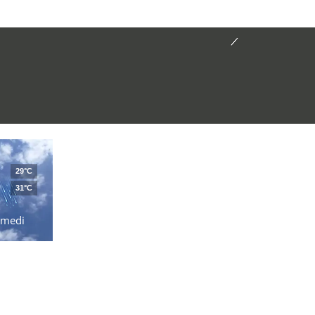
29°C
31°C
amedi