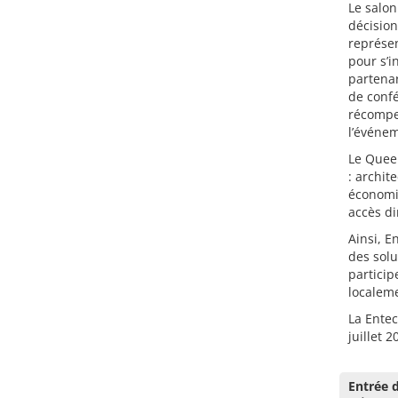
Le salon
décision
représen
pour s’i
partena
de confé
récompe
l’événe
Le Queen
: archit
économiq
accès di
Ainsi, E
des solu
particip
localeme
La Entec
juillet 
Entrée d