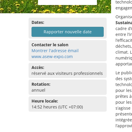
technolo
engageme
Organis
Dates:
Sustain
cadre d’
Rapporter nouvelle date
entre l’
l’effica
Contacter le salon
déchets,
Montrer l'adresse émail
climat. 
www.asew-expo.com
numérique
apportan
Accès:
Le publi
réservé aux visiteurs professionnels
des syst
Rotation:
technolo
annuel
pour les
prêtes 
Heure locale:
pour les
14:52 heures (UTC +07:00)
s’agisse
présente
intégré
l’approv