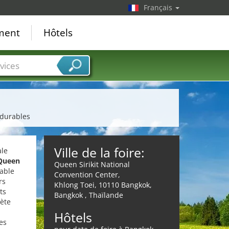
Français
ement
Hôtels
vices
 durables
Ville de la foire:
ale
Queen
Queen Sirikit National
able
Convention Center,
rs
Khlong Toei, 10110 Bangkok,
ts
Bangkok , Thaïlande
lète
Hôtels
es