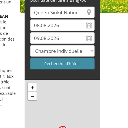
pour date de foire à Bangkok
ment un
EAN
t le
ogue
es de
tion des
n du
atiques –
ir, aux
trôle
+
s sont
esurable
−
’il
 –