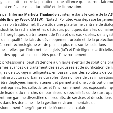
gies de lutte contre la pollution – une alliance qui incarne claire
nt en faveur de la durabilité et de l’innovation.
é par
Informa Markets Thaïlande
et intégré dans le cadre de la
AS
able Energy Week (ASEW)
, l’Entech Pollutec Asia dépasse largemen
un salon traditionnel. Il constitue une plateforme centrale de dial
industrie, la recherche et les décideurs politiques dans les domain
cité énergétique, du traitement de l’eau et des eaux usées, de la ges
 de la qualité de l’air, du développement urbain et de la protectio
L’accent technologique est de plus en plus mis sur les solutions
s, telles que l’Internet des objets (IoT) et l’intelligence artificielle,
t des applications concrètes pour l’environnement.
c professionnel peut s’attendre à un large éventail de solutions pr
èmes avancés de traitement des eaux usées et de purification de l’a
gies de stockage intelligentes, en passant par des solutions de con
 infrastructures urbaines durables. Bon nombre de ces innovation
à être déployées immédiatement et permettent une contribution m
 entreprises, les collectivités et l’environnement. Les exposants – qu
 de leaders du marché, de fournisseurs spécialisés ou de start-ups
nt une gamme diversifiée de produits, de services et de solutions
es dans les domaines de la gestion environnementale, de
isionnement énergétique et de l’économie circulaire.