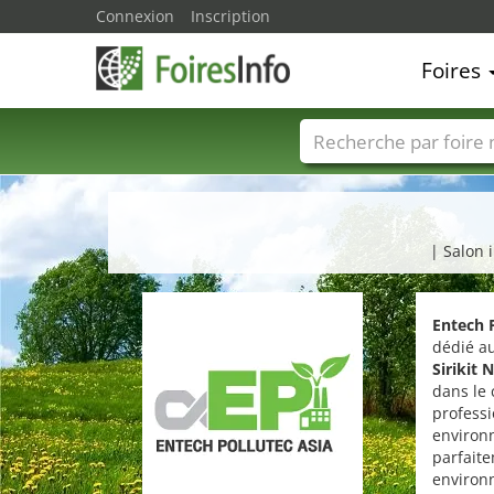
Connexion
Inscription
Foires
Foire noms
Pays
| Salon 
Entech P
dédié a
Sirikit 
dans le 
professi
environn
parfaite
environn