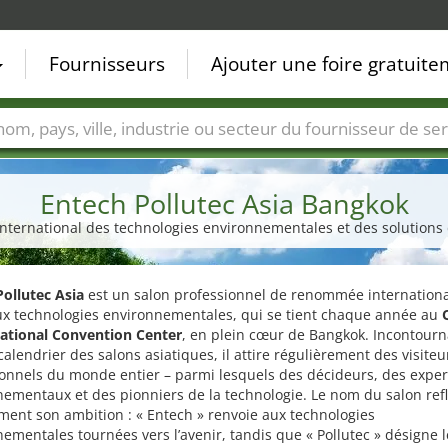
Fournisseurs
Ajouter une foire gratuit
Villes
Secteurs de foire
Secteurs du fournisseur de ser
Entech Pollutec Asia Bangkok
international des technologies environnementales et des solutions
ollutec Asia
est un salon professionnel de renommée internation
ux technologies environnementales, qui se tient chaque année au
National Convention Center
, en plein cœur de Bangkok. Incontourn
calendrier des salons asiatiques, il attire régulièrement des visiteu
onnels du monde entier – parmi lesquels des décideurs, des exper
ementaux et des pionniers de la technologie. Le nom du salon ref
ment son ambition : « Entech » renvoie aux technologies
ementales tournées vers l’avenir, tandis que « Pollutec » désigne l