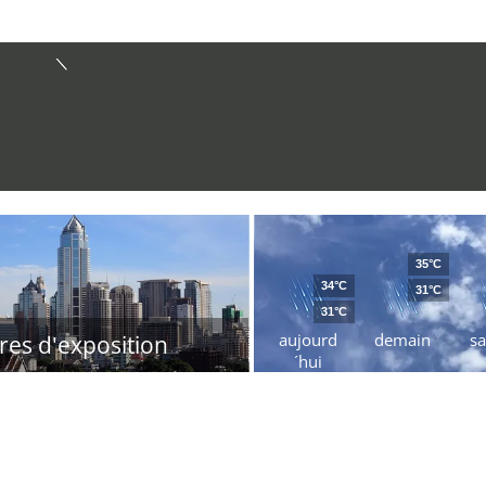
35°C
34°C
31°C
31°C
aujourd
demain
s
res d'exposition
´hui