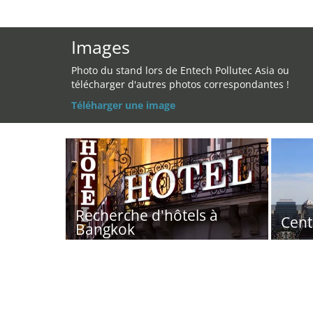
Images
Photo du stand lors de Entech Pollutec Asia ou
télécharger d'autres photos correspondantes !
Téléharger une image
Recherche d'hôtels à
Cent
Bangkok