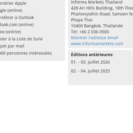
Informa Markets Thailand
endrier Apple
428 Ari Hills Building, 18th Floo
gle (online)
Phahonyothin Road, Samsen Na
nsférer à Outlook
Phaya Thai
look.com (online)
10400 Bangkok, Thaïlande
oo (online)
Tel: +66 2 036 0500
Montrer l'adresse émail
uter à la Liste de Suivi
www.informamarkets.com
pel par mail
000 personnes intéressées
Éditions antérieures:
01. - 03. juillet 2026
02. - 04. juillet 2025