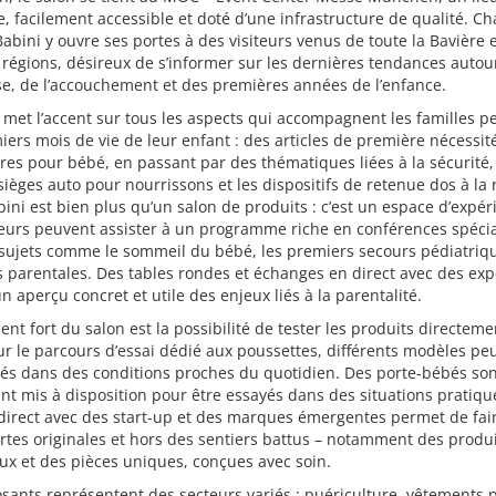
 facilement accessible et doté d’une infrastructure de qualité. C
abini y ouvre ses portes à des visiteurs venus de toute la Bavière 
 régions, désireux de s’informer sur les dernières tendances autou
e, de l’accouchement et des premières années de l’enfance.
 met l’accent sur tous les aspects qui accompagnent les familles 
iers mois de vie de leur enfant : des articles de première nécessit
res pour bébé, en passant par des thématiques liées à la sécurité, 
sièges auto pour nourrissons et les dispositifs de retenue dos à la 
ini est bien plus qu’un salon de produits : c’est un espace d’expér
teurs peuvent assister à un programme riche en conférences spécia
 sujets comme le sommeil du bébé, les premiers secours pédiatriq
s parentales. Des tables rondes et échanges en direct avec des exp
un aperçu concret et utile des enjeux liés à la parentalité.
t fort du salon est la possibilité de tester les produits directeme
ur le parcours d’essai dédié aux poussettes, différents modèles pe
tés dans des conditions proches du quotidien. Des porte-bébés so
t mis à disposition pour être essayés dans des situations pratiqu
direct avec des start-up et des marques émergentes permet de fai
tes originales et hors des sentiers battus – notamment des produ
ux et des pièces uniques, conçues avec soin.
sants représentent des secteurs variés : puériculture, vêtements 