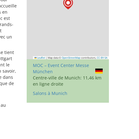
accueille
s en
c est
grands-
t
vec un
e tient
ttgart
Leaflet
|
Map data ©
OpenStreetMap
contributors,
CC-BY-SA
nt le
MOC – Event Center Messe
 savoir,
München
le dans
Centre-ville de Munich: 11,46 km
 que de
en ligne droite
Salons à Munich
 au