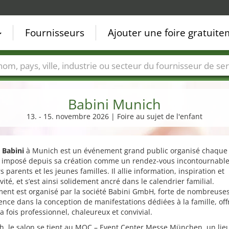
Fournisseurs
Ajouter une foire gratuit
Villes
Secteurs de foire
Secteurs du fournisseur de ser
Babini Munich
13. - 15. novembre 2026 | Foire au sujet de l'enfant
n
Babini
à Munich est un événement grand public organisé chaque
st imposé depuis sa création comme un rendez-vous incontournabl
rs parents et les jeunes familles. Il allie information, inspiration et
ivité, et s’est ainsi solidement ancré dans le calendrier familial.
ment est organisé par la société Babini GmbH, forte de nombreuse
ence dans la conception de manifestations dédiées à la famille, off
la fois professionnel, chaleureux et convivial.
h, le salon se tient au MOC – Event Center Messe München, un lie