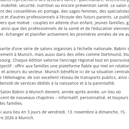
 mobilité, sécurité, nutrition ou encore prévention santé. Le salon 
t des conseillères en portage, des sages-femmes, des spécialiste
e et d’autres professionnels à l’écoute des futurs parents. Le publi
vers que motivé : couples en attente d’un enfant, jeunes familles, 
 ainsi que des professionnels de la santé et de l’éducation viennen
er, échanger et planifier activement les premières années de vie a
partie d’une série de salons organisés à l’échelle nationale, Babini s
lement à Munich, mais aussi dans des villes comme Dortmund, Stu
urg. Chaque édition valorise l’ancrage régional tout en poursuiva
ectif : offrir aux familles une plateforme fiable qui met en relation
 et acteurs du secteur. Munich bénéficie ici de sa situation centra
e l’Allemagne, de son excellent réseau de transports publics, ainsi
 densité de services dédiés à la naissance et à la parentalité.
e Salon Babini à Munich devient, année après année, un lieu où
nt de nouveaux chapitres – informatif, personnalisé, et toujours
des familles.
i aura lieu en 3 jours de vendredi, 13. novembre à dimanche, 15.
e 2026 à Munich.