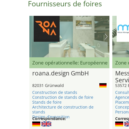
Fournisseurs de foires
Zone opérationnelle: Européenne
Zone o
roana.design GmbH
Mess
Serv
82031 Grünwald
53572 
Construction de stands
Consul
Construction de stands de foire
Agence
Stands de foire
Placem
Architecture de construction de
Concep
stands
Person
Design d’exposition
Correspondance:
Corres