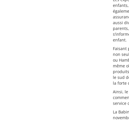
enfants,
égalemen
assuranc
aussi di
parents,
s’inform
enfant.
Faisant 
non seu
ou Hambo
même obj
produits
le sud d
la forte
Ainsi, l
commence
service 
La Babin
novembr