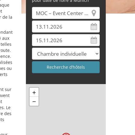
pour date de foire à Munich
haque
et
r de la
pendant
é aux
telles
route.
ience.
lisées
ues ou
erts
nt sur
+
uvent
−
nt
es. Le
re des
its
pour