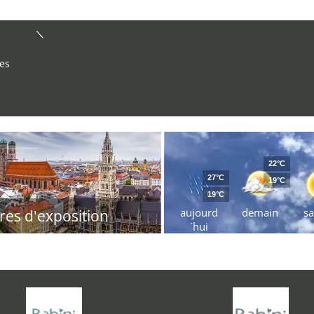
res
22°C
27°C
19°C
19°C
aujourd
demain
s
res d'exposition
´hui