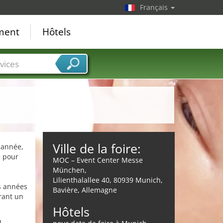
Français
ement
Hôtels
vices
Ville de la foire:
 année,
e pour
MOC – Event Center Messe
München,
Lilienthalallee 40, 80939 Munich,
s années
Bavière, Allemagne
rant un
Hôtels
u