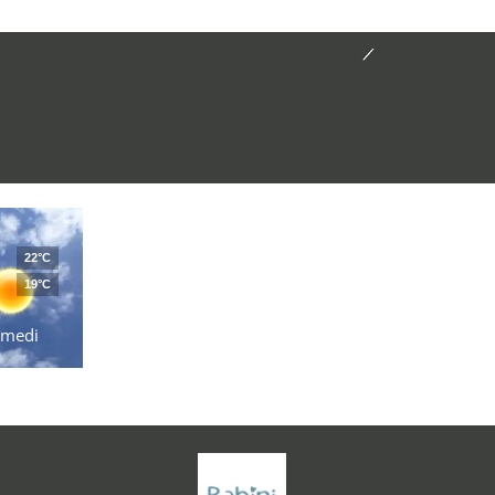
22°C
19°C
amedi