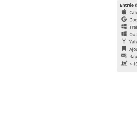
Entrée d
Cal
Goo
Tra
Out
Yah
Ajo
Rap
< 1