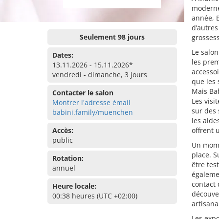
moderne,
année, B
d’autres
Seulement 98 jours
grossess
Le salon
Dates:
les prem
13.11.2026 - 15.11.2026*
accessoi
vendredi - dimanche, 3 jours
que les 
Mais Bab
Contacter le salon
Les visi
Montrer l'adresse émail
sur des
babini.family/muenchen
les aide
Accès:
offrent 
public
Un momen
place. S
Rotation:
être tes
annuel
égalemen
contact 
Heure locale:
découver
00:38 heures (UTC +02:00)
artisana
Les expo