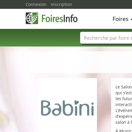
Connexion
Inscription
Foires
Foire noms
Pays
Le Salo
qui s’e
les futu
interact
L’événe
d’expéri
salon à 
À Munic