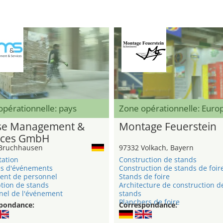
pérationnelle: pays
Zone opérationnelle: Eur
e Management &
Montage Feuerstein
ices GmbH
Bruchhausen
97332 Volkach, Bayern
tation
Construction de stands
s d'événements
Construction de stands de foir
ent de personnel
Stands de foire
tion de stands
Architecture de construction d
nel de l'événement
stands
Planchers de foire
pondance:
Correspondance: