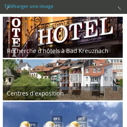
Téléharger une image
Recherche d'hôtels à Bad Kreuznach
Centres d'exposition
29°C
28°C
27°C
14°C
14°C