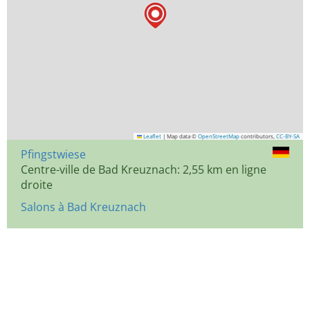
Leaflet
|
Map data ©
OpenStreetMap
contributors,
CC-BY-SA
Pfingstwiese
Centre-ville de Bad Kreuznach: 2,55 km en ligne
droite
Salons à Bad Kreuznach