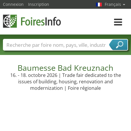
Connexion
Inscription
Français
Toggle
navigat
Foire noms
Pays
Villes
Secteurs de foire
Secteurs du fournisseur de services
Baumesse Bad Kreuznach
16. - 18. octobre 2026 | Trade fair dedicated to the
issues of building, housing, renovation and
modernization | Foire régionale