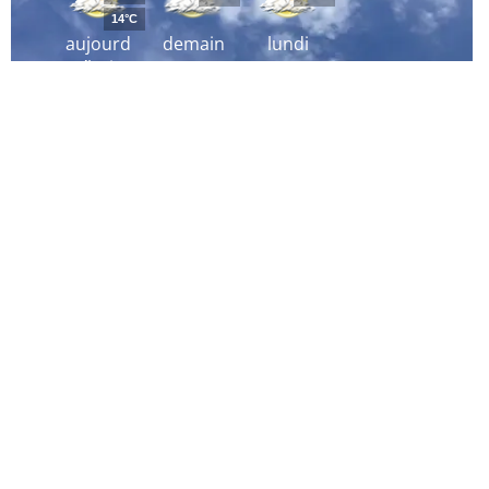
14°C
aujourd
demain
lundi
´hui