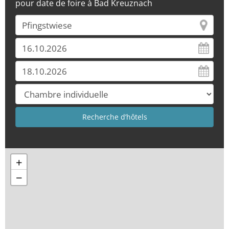
pour date de foire à Bad Kreuznach
+
−