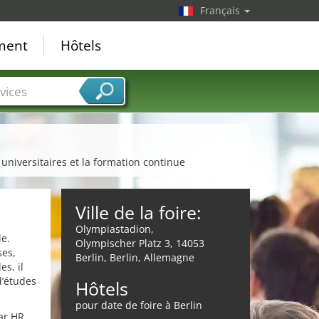
Français
ement
Hôtels
vices
universitaires et la formation continue
Ville de la foire:
Olympiastadion,
de.
Olympischer Platz 3, 14053
ses,
Berlin, Berlin, Allemagne
s, il
d’études
Hôtels
pour date de foire à Berlin
ar HR