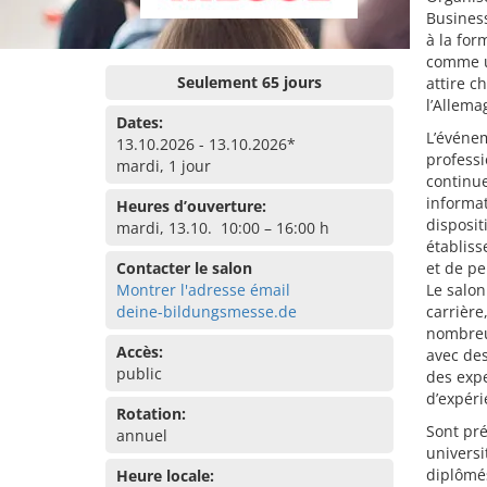
Busines
à la for
comme u
Seulement 65 jours
attire c
l’Allema
Dates:
L’événem
13.10.2026 - 13.10.2026*
professi
mardi, 1 jour
continue
informat
Heures d’ouverture:
disposit
mardi, 13.10. 10:00 – 16:00 h
établiss
Contacter le salon
et de pe
Montrer l'adresse émail
Le salon
deine-bildungsmesse.de
carrière
nombreux
Accès:
avec des
public
des expe
d’expér
Rotation:
Sont pr
annuel
universi
diplômés
Heure locale: