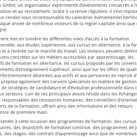
s GmbH, un organisateur expérimenté d’événements consacrés à l’
mation et au recrutement. Grâce à sa tenue régulière, il s’est impos
n rendez-vous incontournable du calendrier événementiel berlino
haque année de nombreux visiteurs de la région capitale ainsi que 
gne.
ent met en lumière les différentes voies d’accès à la formation
onnelle, aux études supérieures, aux cursus en alternance, à la fo
 et à l’entrée sur le marché du travail. Les visiteurs peuvent obten
ions concrètes sur les métiers accessibles par apprentissage, les
ifs de formation en alternance, les cursus proposés par les univers
ements d’enseignement supérieur, ainsi que sur les offres de quali
rfectionnement destinées aux actifs et aux personnes en reprise d’a
 propose également des conseils spécialisés en matière de gestion
, de stratégies de candidature et d’évolution professionnelle dans 
 secteurs. L’un de ses principaux atouts réside dans les échanges
 responsables des ressources humaines, des conseillers d’orientat
rts de la formation, offrant ainsi des informations et des retours
ience de première main.
ésentés à cette occasion des programmes de formation, des cursus
taires, des dispositifs de formation continue, des programmes de 
, des stages, des contrats d’apprentissage ainsi que de nombreus