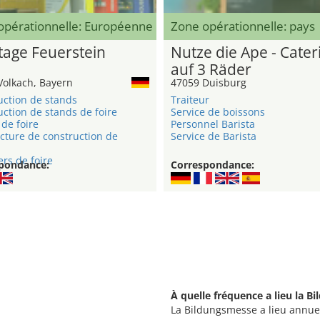
opérationnelle: Européenne
Zone opérationnelle: pays
age Feuerstein
Nutze die Ape - Cater
auf 3 Räder
Volkach, Bayern
47059 Duisburg
uction de stands
Traiteur
ction de stands de foire
Service de boissons
de foire
Personnel Barista
cture de construction de
Service de Barista
rs de foire
pondance:
Correspondance:
À quelle fréquence a lieu la B
La Bildungsmesse a lieu annue