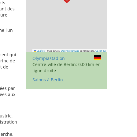
nts
ant des
ture
me l’un
t
Leaflet
|
Map data ©
OpenStreetMap
contributors,
CC-BY-SA
ment qui
Olympiastadion
trine de
Centre-ville de Berlin: 0,00 km en
et de
ligne droite
Salons à Berlin
ées par
rées aux
ustrie,
istration
herche.