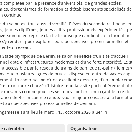
est complétée par la présence d’universités, de grandes écoles,
ies, d’organismes de formation et d’établissements spécialisés da
n continue.
c du salon est tout aussi diversifié. Élèves du secondaire, bachelier
s, jeunes diplômés, jeunes actifs, professionnels expérimentés, p
version ou en reprise d’activité ainsi que candidats à la formation
 s’y rendent pour explorer leurs perspectives professionnelles et
er leur réseau.
 Stade olympique de Berlin, le salon bénéficie d’un site d’accueil
nnel doté d’infrastructures modernes et d’une forte notoriété. Le s
nt accessible par le réseau de trains de banlieue (S-Bahn), le métr
nsi que plusieurs lignes de bus, et dispose en outre de vastes cap
nement. La combinaison d’une excellente desserte, d’un emplacem
ié et d’un cadre chargé d’histoire rend la visite particulièrement att
 exposants comme pour les visiteurs, tout en renforçant le rôle du
cation de Berlin comme rendez-vous majeur consacré à la formation
 et aux perspectives professionnelles de demain.
ngsmesse aura lieu le mardi, 13. octobre 2026 à Berlin.
e calendrier
Organisateur