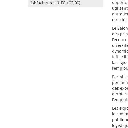
opportun
14:34 heures (UTC +02:00)
utilise
entretie
directe 
Le Salon
des prin
l’économ
diversif
dynamiqu
fait le 
la régio
l’emploi.
Parmi le
personna
des expe
dernière
l’emploi.
Les expo
le comme
publique
logistiq