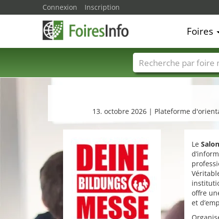
Connexion
Inscription
Foires
Foire noms
Pays
13. octobre 2026 | Plateforme d'orient
Le
Salon
d’inform
professi
Véritabl
institut
offre un
et d’emp
Organisé