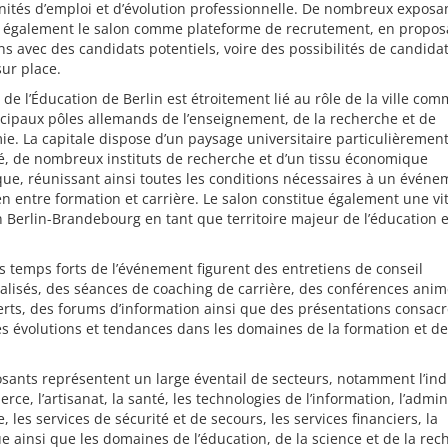
ités d’emploi et d’évolution professionnelle. De nombreux exposa
nt également le salon comme plateforme de recrutement, en propos
ns avec des candidats potentiels, voire des possibilités de candida
sur place.
 de l’Éducation de Berlin est étroitement lié au rôle de la ville com
cipaux pôles allemands de l’enseignement, de la recherche et de
ie. La capitale dispose d’un paysage universitaire particulièremen
ié, de nombreux instituts de recherche et d’un tissu économique
e, réunissant ainsi toutes les conditions nécessaires à un événe
lien entre formation et carrière. Le salon constitue également une vi
n Berlin-Brandebourg en tant que territoire majeur de l’éducation 
s temps forts de l’événement figurent des entretiens de conseil
lisés, des séances de coaching de carrière, des conférences anim
rts, des forums d’information ainsi que des présentations consac
s évolutions et tendances dans les domaines de la formation et de
sants représentent un large éventail de secteurs, notamment l’ind
rce, l’artisanat, la santé, les technologies de l’information, l’admin
, les services de sécurité et de secours, les services financiers, la
ue ainsi que les domaines de l’éducation, de la science et de la rec