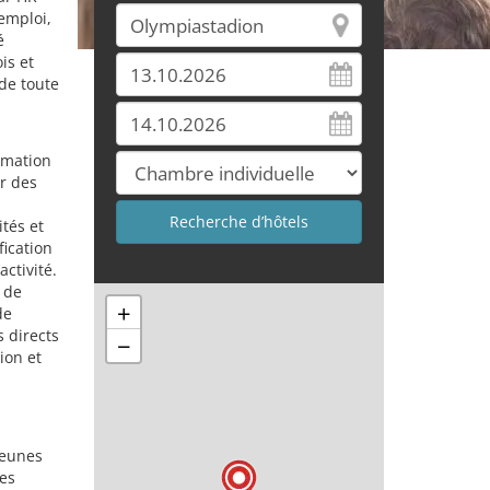
emploi,
é
is et
de toute
rmation
ir des
ités et
fication
ctivité.
 de
+
de
 directs
−
ion et
jeunes
es