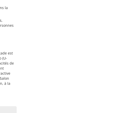
ns la
s,
ersonnes
tade est
o (U-
acités de
ent
ractive
 Salon
, à la