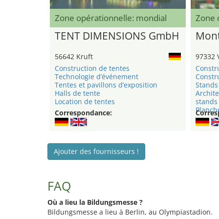
Zone opérationnelle: mondial
Zone 
TENT DIMENSIONS GmbH
Mont
56642 Kruft
97332 
Construction de tentes
Constr
Technologie d’événement
Constru
Tentes et pavillons d’exposition
Stands 
Halls de tente
Archite
Location de tentes
stands
Planche
Correspondance:
Corres
Ajouter des fournisseurs !
FAQ
Où a lieu la Bildungsmesse ?
Bildungsmesse a lieu à Berlin, au Olympiastadion.