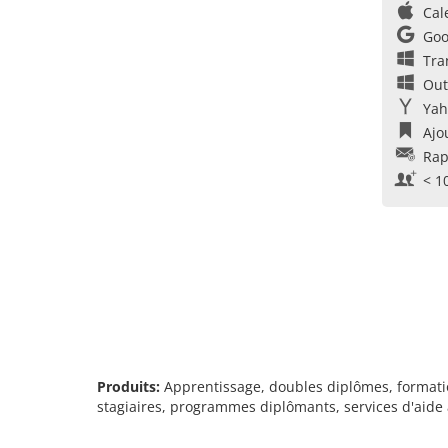
Cal
Goo
Tra
Out
Yah
Ajo
Rap
< 1
Produits:
Apprentissage, doubles diplômes, formatio
stagiaires, programmes diplômants, services d'aide 