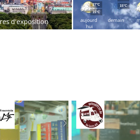
27°C
15°C
15°C
aujourd
demain
m
res d'exposition
´hui