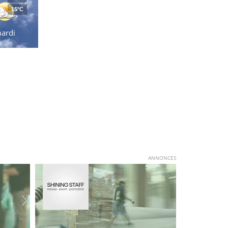
15°C
ardi
ANNONCES