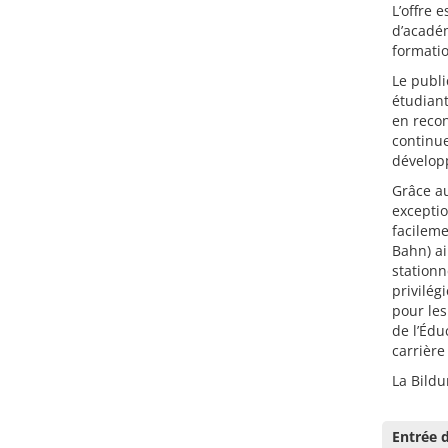
L’offre 
d’académ
formatio
Le publi
étudiant
en recon
continue
développ
Grâce au
exceptio
facileme
Bahn) ai
station
privilég
pour les
de l’Édu
carrière
La Bildu
Entrée d