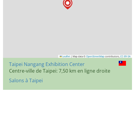
Leaflet
|
Map data ©
OpenStreetMap
contributors,
CC-BY-SA
Taipei Nangang Exhibition Center
Centre-ville de Taipei: 7,50 km en ligne droite
Salons à Taipei