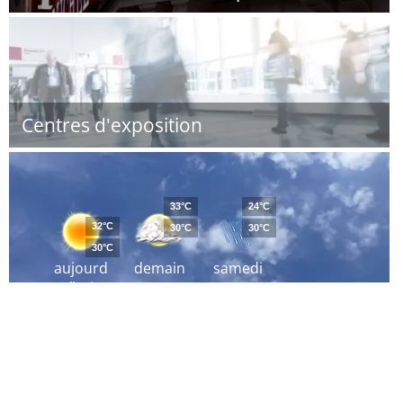
Centres d'exposition
33°C
24°C
32°C
30°C
30°C
30°C
aujourd
demain
samedi
´hui