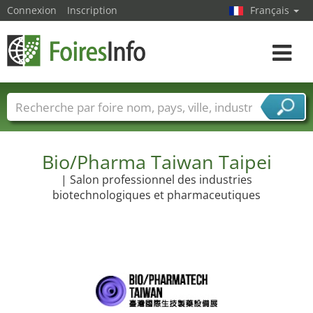
Connexion
Inscription
Français
Toggle
navigat
Foire noms
Pays
Villes
Secteurs de foire
Secteurs du fournisseur de services
Bio/Pharma Taiwan Taipei
| Salon professionnel des industries
biotechnologiques et pharmaceutiques