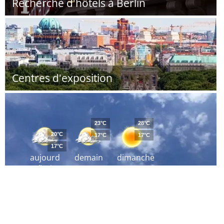
Recherche d'hôtels à Berlin
Centres d'exposition
23°C
28°C
20°C
17°C
17°C
17°C
aujourd
demain
dimanche
´hui