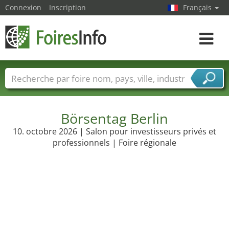
Connexion
Inscription
Français
Toggle
navigat
Foire noms
Pays
Villes
Secteurs de foire
Secteurs du fournisseur de services
Börsentag Berlin
10. octobre 2026 | Salon pour investisseurs privés et
professionnels | Foire régionale