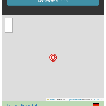
+
−
Leaflet
|
Map data ©
OpenStreetMap
contributors,
CC-BY-SA
Ludwig-Erhard-Haus