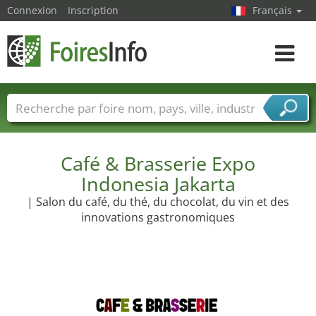
Connexion
Inscription
Français
Toggle
navigat
Foire noms
Pays
Villes
Secteurs de foire
Secteurs du fournisseur de services
Café & Brasserie Expo
Indonesia Jakarta
| Salon du café, du thé, du chocolat, du vin et des
innovations gastronomiques