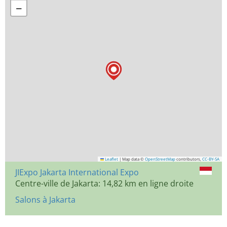
−
Leaflet
|
Map data ©
OpenStreetMap
contributors,
CC-BY-SA
JIExpo Jakarta International Expo
Centre-ville de Jakarta: 14,82 km en ligne droite
Salons à Jakarta