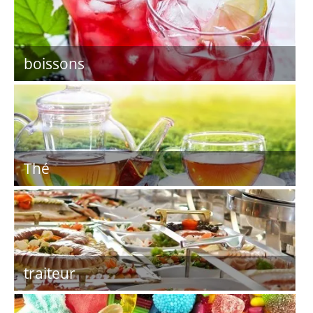
boissons
Thé
traiteur