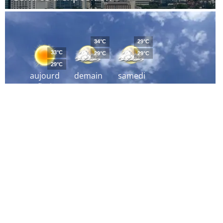
34°C
29°C
33°C
29°C
29°C
29°C
aujourd
demain
samedi
´hui