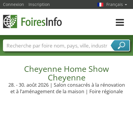
Connexion
Inscription
Français
Toggle
navigat
Foire noms
Pays
Villes
Secteurs de foire
Secteurs du fournisseur de services
Cheyenne Home Show
Cheyenne
28. - 30. août 2026 | Salon consacrés à la rénovation
et à l’aménagement de la maison | Foire régionale