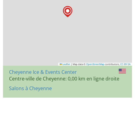
Leaflet
|
Map data ©
OpenStreetMap
contributors,
CC-BY-SA
Cheyenne Ice & Events Center
Centre-ville de Cheyenne: 0,00 km en ligne droite
Salons à Cheyenne