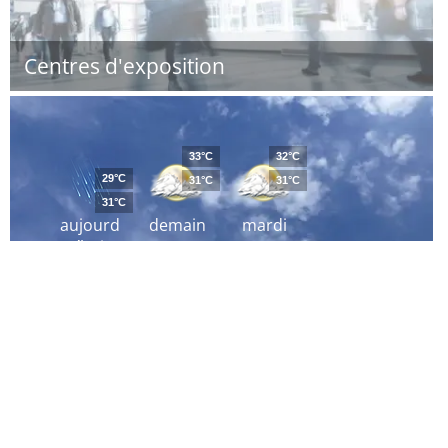
Centres d'exposition
33°C
32°C
29°C
31°C
31°C
31°C
aujourd
demain
mardi
´hui