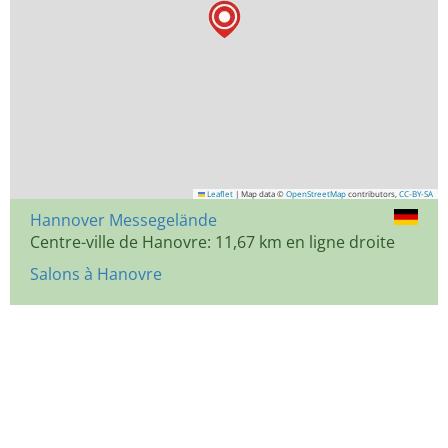
Leaflet
|
Map data ©
OpenStreetMap
contributors,
CC-BY-SA
Hannover Messegelände
Centre-ville de Hanovre: 11,67 km en ligne droite
Salons à Hanovre