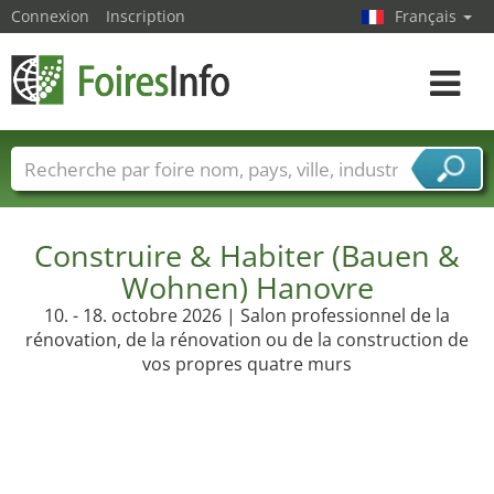
Connexion
Inscription
Français
Toggle
navigat
Foire noms
Pays
Villes
Secteurs de foire
Secteurs du fournisseur de services
Construire & Habiter (Bauen &
Wohnen) Hanovre
10. - 18. octobre 2026 | Salon professionnel de la
rénovation, de la rénovation ou de la construction de
vos propres quatre murs