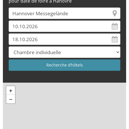
pour date de foire à Hanovre
+
−