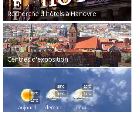
Recherche d'hôtels à Hanovre
Centres d'exposition
28°C
20°C
26°C
17°C
17°C
17°C
aujourd
demain
lundi
´hui