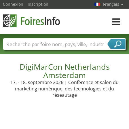
Connexion
Inscription
Français
Toggle
navigat
Foire noms
Pays
Villes
Secteurs de foire
Secteurs du fournisseur de services
DigiMarCon Netherlands
Amsterdam
17. - 18. septembre 2026 | Conférence et salon du
marketing numérique, des technologies et du
réseautage