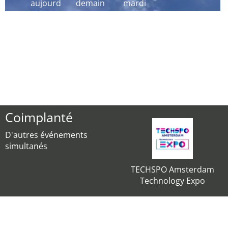
aujourd
demain
mardi
´hui
Coimplanté
D'autres événements
simultanés
TECHSPO Amsterdam
Technology Expo