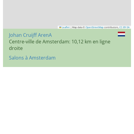
Leaflet
|
Map data ©
OpenStreetMap
contributors,
CC-BY-SA
Johan Cruijff ArenA
Centre-ville de Amsterdam: 10,12 km en ligne
droite
Salons à Amsterdam