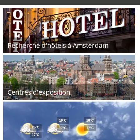
Recherche d'hôtels à Amsterdam
Centres d'exposition
19°C
18°C
25°C
17°C
17°C
17°C