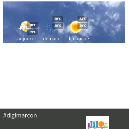
29°C
33°C
30°C
29°C
29°C
29°C
aujourd
demain
dimanche
´hui
#digimarcon