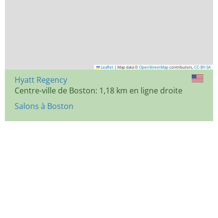
Leaflet
|
Map data ©
OpenStreetMap
contributors,
CC-BY-SA
Hyatt Regency
Centre-ville de Boston: 1,18 km en ligne droite
Salons à Boston