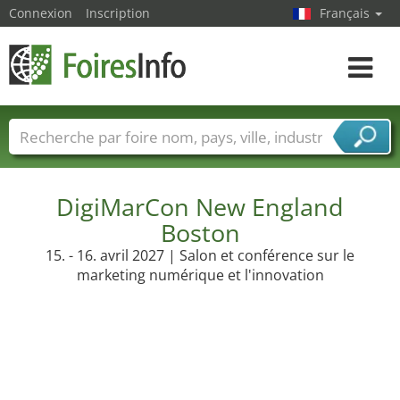
Connexion
Inscription
Français
Toggle
navigat
Foire noms
Pays
Villes
Secteurs de foire
Secteurs du fournisseur de services
DigiMarCon New England
Boston
15. - 16. avril 2027 | Salon et conférence sur le
marketing numérique et l'innovation