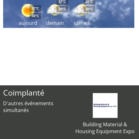
27°C
26°C
27°C
30°C
30°C
30°C
aujourd
demain
samedi
´hui
Coimplanté
D'autres événements
simultanés
Building Material &
Housing Equipment Expo