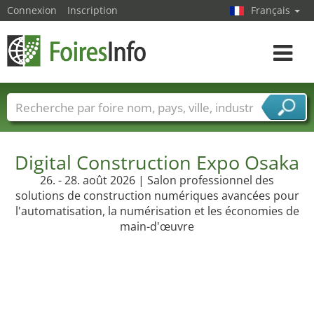
Connexion
Inscription
Français
Toggle
navigat
Foire noms
Pays
Villes
Secteurs de foire
Secteurs du fournisseur de services
Digital Construction Expo Osaka
26. - 28. août 2026 | Salon professionnel des
solutions de construction numériques avancées pour
l'automatisation, la numérisation et les économies de
main-d'œuvre