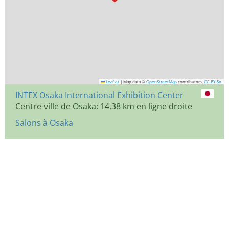
Leaflet
|
Map data ©
OpenStreetMap
contributors,
CC-BY-SA
INTEX Osaka International Exhibition Center
Centre-ville de Osaka: 14,38 km en ligne droite
Salons à Osaka