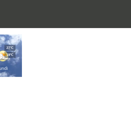
27°C
19°C
undi