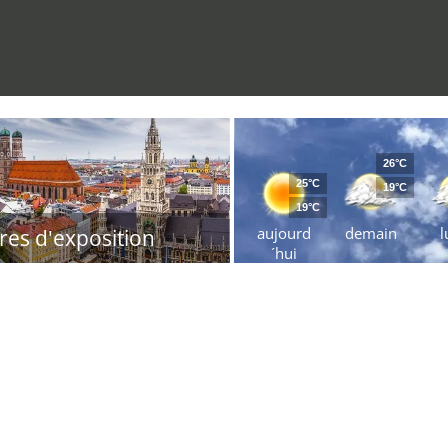
26°C
25°C
19°C
19°C
aujourd
demain
l
res d'exposition
´hui