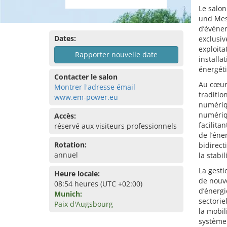
Le salon
und Mes
d’événe
Dates:
exclusiv
exploita
Rapporter nouvelle date
installa
énergéti
Contacter le salon
Au cœur 
Montrer l'adresse émail
traditio
www.em-power.eu
numériq
numériqu
Accès:
facilita
réservé aux visiteurs professionnels
de l’éne
Rotation:
bidirect
annuel
la stabi
La gesti
Heure locale:
de nouv
08:54 heures (UTC +02:00)
d’énergi
Munich:
sectoriel
Paix d'Augsbourg
la mobil
système