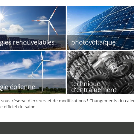
gies renouvelables
photovoltaïque
technique
gie éolienne
d’entraînement
sous réserve d'erreurs et de modifications ! Changements du calend
e officiel du salon.