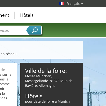
Français
ement
Hôtels
vices
s en réseau
Ville de la foire:
 de
e sur le
Messe München,
ans le
Messegelände, 81823 Munich,
 comme
Bavière, Allemagne
nir de
e la
Hôtels
t des
pour date de foire à Munich