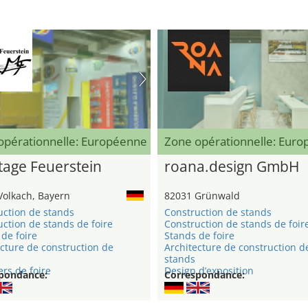
opérationnelle: Européenne
Zone opérationnelle: Eur
age Feuerstein
roana.design GmbH
Volkach, Bayern
82031 Grünwald
uction de stands
Construction de stands
ction de stands de foire
Construction de stands de foir
de foire
Stands de foire
cture de construction de
Architecture de construction d
stands
rs de foire
Design d’exposition
pondance:
Correspondance: