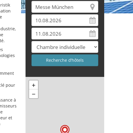
istik
ation
e
ndustrie,
me
té.
es
nologies
somment
+
clé pour
−
issance à
nisseurs
ge
leur et
n