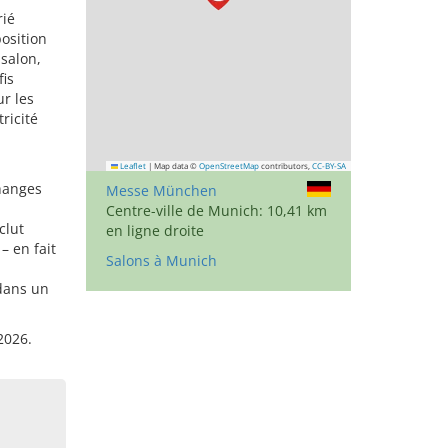
rié
osition
salon,
fis
r les
ricité
Leaflet
|
Map data ©
OpenStreetMap
contributors,
CC-BY-SA
changes
Messe München
Centre-ville de Munich: 10,41 km
clut
en ligne droite
– en fait
Salons à Munich
 dans un
2026.