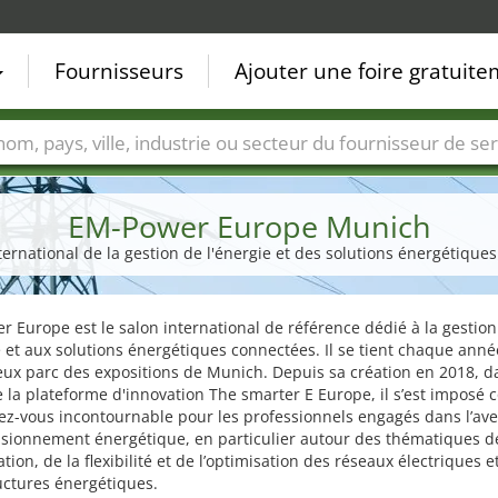
Fournisseurs
Ajouter une foire gratuit
Villes
Secteurs de foire
Secteurs du fournisseur de ser
EM-Power Europe Munich
ternational de la gestion de l'énergie et des solutions énergétique
 Europe est le salon international de référence dédié à la gestion
e et aux solutions énergétiques connectées. Il se tient chaque anné
eux parc des expositions de Munich. Depuis sa création en 2018, d
 la plateforme d'innovation The smarter E Europe, il s’est imposé
z-vous incontournable pour les professionnels engagés dans l’ave
isionnement énergétique, en particulier autour des thématiques d
sation, de la flexibilité et de l’optimisation des réseaux électriques e
uctures énergétiques.