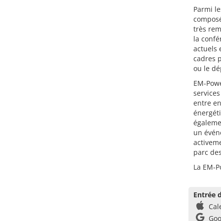
Parmi l
composé 
très rem
la confé
actuels 
cadres p
ou le dé
EM-Powe
services
entre en
énergéti
égalemen
un évén
activeme
parc des
La EM-Po
Entrée d
Cal
Goo