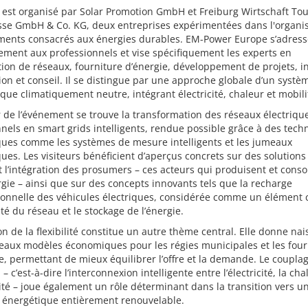
 est organisé par Solar Promotion GmbH et Freiburg Wirtschaft Tour
se GmbH & Co. KG, deux entreprises expérimentées dans l'organis
ments consacrés aux énergies durables. EM-Power Europe s’adress
ement aux professionnels et vise spécifiquement les experts en
tion de réseaux, fourniture d’énergie, développement de projets, i
tion et conseil. Il se distingue par une approche globale d’un systè
que climatiquement neutre, intégrant électricité, chaleur et mobili
de l’événement se trouve la transformation des réseaux électriqu
nnels en smart grids intelligents, rendue possible grâce à des tech
ues comme les systèmes de mesure intelligents et les jumeaux
es. Les visiteurs bénéficient d’aperçus concrets sur des solutions
nt l’intégration des prosumers – ces acteurs qui produisent et con
rgie – ainsi que sur des concepts innovants tels que la recharge
ionnelle des véhicules électriques, considérée comme un élément 
lité du réseau et le stockage de l’énergie.
on de la flexibilité constitue un autre thème central. Elle donne na
eaux modèles économiques pour les régies municipales et les four
e, permettant de mieux équilibrer l’offre et la demande. Le coupla
 – c’est-à-dire l’interconnexion intelligente entre l’électricité, la cha
ité – joue également un rôle déterminant dans la transition vers u
 énergétique entièrement renouvelable.