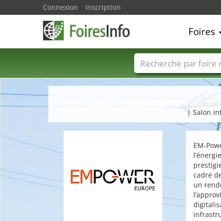
Connexion
Inscription
Foires
Foire noms
Pays
| Salon in
EM-Power
l’énergi
prestigi
cadre de
un rende
l’approv
digitali
infrastr