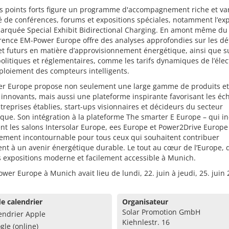
es points forts figure un programme d'accompagnement riche et va
de conférences, forums et expositions spéciales, notamment l’exp
arquée Special Exhibit Bidirectional Charging. En amont même du 
rence EM-Power Europe offre des analyses approfondies sur les dé
et futurs en matière d’approvisionnement énergétique, ainsi que su
olitiques et réglementaires, comme les tarifs dynamiques de l’élect
ploiement des compteurs intelligents.
r Europe propose non seulement une large gamme de produits et
 innovants, mais aussi une plateforme inspirante favorisant les é
treprises établies, start-ups visionnaires et décideurs du secteur
que. Son intégration à la plateforme The smarter E Europe – qui in
t les salons Intersolar Europe, ees Europe et Power2Drive Europe 
ement incontournable pour tous ceux qui souhaitent contribuer
nt à un avenir énergétique durable. Le tout au cœur de l’Europe,
 expositions moderne et facilement accessible à Munich.
wer Europe à Munich avait lieu de lundi, 22. juin à jeudi, 25. juin 
e calendrier
Organisateur
Solar Promotion GmbH
endrier Apple
Kiehnlestr. 16
gle (online)