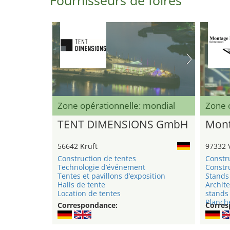
Fournisseurs de foires
Zone opérationnelle: mondial
Zone 
TENT DIMENSIONS GmbH
Mont
56642 Kruft
97332 
Construction de tentes
Constr
Technologie d’événement
Constru
Tentes et pavillons d’exposition
Stands 
Halls de tente
Archite
Location de tentes
stands
Planche
Correspondance:
Corres