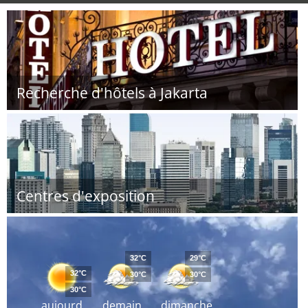
Recherche d'hôtels à Jakarta
Centres d'exposition
32°C
29°C
32°C
30°C
30°C
30°C
aujourd
demain
dimanche