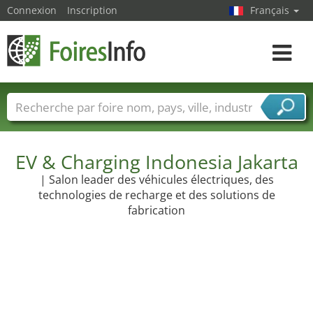
Connexion
Inscription
Français
Toggle
navigat
Foire noms
Pays
Villes
Secteurs de foire
Secteurs du fournisseur de services
EV & Charging Indonesia Jakarta
| Salon leader des véhicules électriques, des
technologies de recharge et des solutions de
fabrication