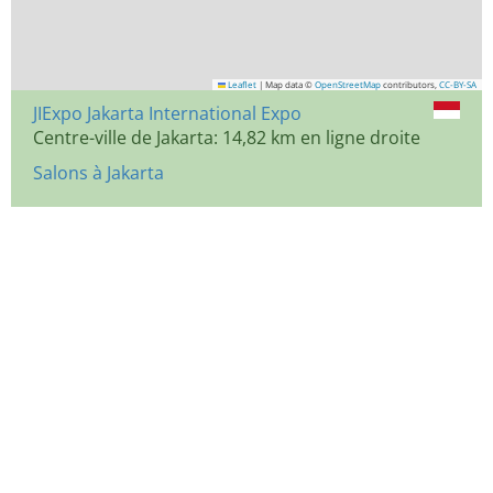
Leaflet
|
Map data ©
OpenStreetMap
contributors,
CC-BY-SA
JIExpo Jakarta International Expo
Centre-ville de Jakarta: 14,82 km en ligne droite
Salons à Jakarta