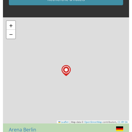
+
−
Leaflet
|
Map data ©
OpenStreetMap
contributors,
CC-BY-SA
Arena Berlin