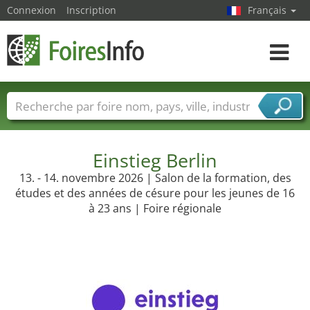
Connexion
Inscription
Français
Toggle
navigat
Foire noms
Pays
Villes
Secteurs de foire
Secteurs du fournisseur de services
Einstieg Berlin
13. - 14. novembre 2026 | Salon de la formation, des
études et des années de césure pour les jeunes de 16
à 23 ans | Foire régionale