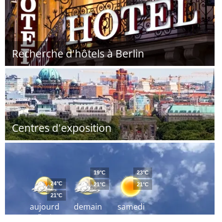
Recherche d'hôtels à Berlin
Centres d'exposition
19°C
23°C
24°C
21°C
21°C
21°C
aujourd
demain
samedi
´hui