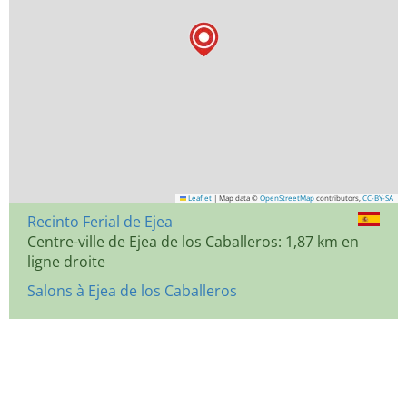
Leaflet
|
Map data ©
OpenStreetMap
contributors,
CC-BY-SA
Recinto Ferial de Ejea
Centre-ville de Ejea de los Caballeros: 1,87 km en
ligne droite
Salons à Ejea de los Caballeros