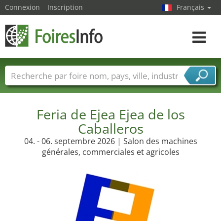
Connexion
Inscription
Français
Toggle
navigat
Foire noms
Pays
Villes
Secteurs de foire
Secteurs du fournisseur de services
Feria de Ejea Ejea de los
Caballeros
04. - 06. septembre 2026 | Salon des machines
générales, commerciales et agricoles