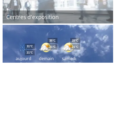
Centres d'exposition
35°C
29°C
31°C
21°C
21°C
21°C
aujourd
demain
samedi
´hui