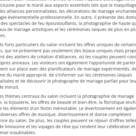
clusive pour le marié aux aspects essentiels tels que le maquillage
les alliances personnalisées, les décorations de mariage enchantée
gie événementielle professionnelle. En outre, il présente des dom
 des spectacles de feu époustouflants, la photographie de haute qu
aux de mariage artistiques et les cérémonies laïques de plus en pl
es.
ts forts particuliers du salon incluent les offres uniques de certain
rs, qui ne présentent pas seulement des bijoux uniques mais prop
t des ateliers de création d'alliances, où les couples peuvent con
opres anneaux. Les visiteurs ont également l'opportunité de parler
ent sur place avec des planificateurs de mariage expérimentés, d
me du marié approprié, de s'informer sur les cérémonies laïques
lisées et de découvrir le photographe de mariage parfait pour le
de minuit.
res thèmes centraux du salon incluent la photographie de mariage
e, la bijouterie, les offres de beauté et bien-être, la floristique enc
e les éléments d'un festin mémorable. Le divertissement est égal
 diverses offres de musique, divertissement et danse complètent
ence du salon. De plus, les couples peuvent se réjouir d'offres telle
de limousine et les voyages de rêve qui rendent leur célébration et
miel inoubliables.