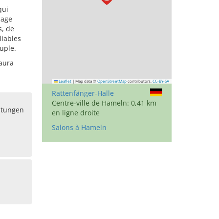
qui
iage
s, de
liables
ouple.
 aura
Leaflet
|
Map data ©
OpenStreetMap
contributors,
CC-BY-SA
Rattenfänger-Halle
Centre-ville de Hameln: 0,41 km
ltungen
en ligne droite
Salons à Hameln