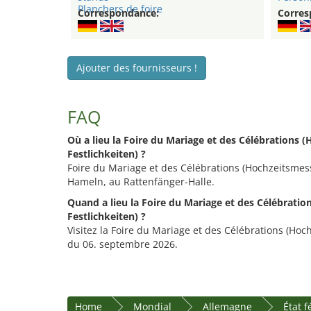
Planchers de foire
Correspondance:
Corres
Ajouter des fournisseurs !
FAQ
Où a lieu la Foire du Mariage et des Célébrations 
Festlichkeiten) ?
Foire du Mariage et des Célébrations (Hochzeitsmesse
Hameln, au Rattenfänger-Halle.
Quand a lieu la Foire du Mariage et des Célébrati
Festlichkeiten) ?
Visitez la Foire du Mariage et des Célébrations (Hoc
du 06. septembre 2026.
Home
Mondial
Allemagne
État 