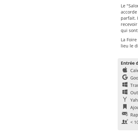
Le "Salo
accorde 
parfait.
recevoir
qui sont
La Foire
lieu le
Entrée d
Cal
Goo
Tra
Out
Yah
Ajo
Rap
< 1