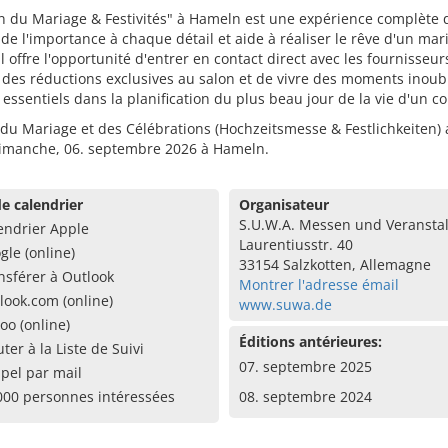
n du Mariage & Festivités" à Hameln est une expérience complète 
de l'importance à chaque détail et aide à réaliser le rêve d'un mar
 Il offre l'opportunité d'entrer en contact direct avec les fournisseur
 des réductions exclusives au salon et de vivre des moments inoub
 essentiels dans la planification du plus beau jour de la vie d'un c
 du Mariage et des Célébrations (Hochzeitsmesse & Festlichkeiten)
 dimanche, 06. septembre 2026 à Hameln.
e calendrier
Organisateur
S.U.W.A. Messen und Veransta
endrier Apple
Laurentiusstr. 40
gle (online)
33154 Salzkotten, Allemagne
nsférer à Outlook
Montrer l'adresse émail
look.com (online)
www.suwa.de
oo (online)
Éditions antérieures:
uter à la Liste de Suivi
07. septembre 2025
pel par mail
000 personnes intéressées
08. septembre 2024