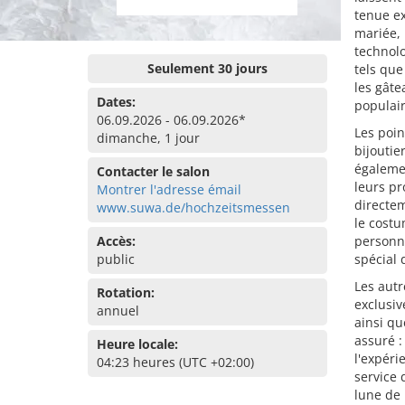
tenue ex
mariée, 
technolo
Seulement 30 jours
tels que
les gâte
Dates:
populair
06.09.2026 - 06.09.2026*
Les poin
dimanche, 1 jour
bijoutie
égalemen
Contacter le salon
leurs pr
Montrer l'adresse émail
directem
www.suwa.de/hochzeitsmessen
le costu
Accès:
personna
public
spécial 
Les aut
Rotation:
exclusiv
annuel
ainsi qu
assuré :
Heure locale:
l'expéri
04:23 heures (UTC +02:00)
service 
lune de 