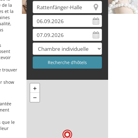
 de la
s et la
aines
alité,
us
s
osent
cevoir
e trouver
ur show
+
−
hantée
ement
s que le
 leur