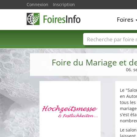
Connexion
Inscription
Foires
Foire noms
Pays
Foire du Mariage et d
06. s
Le "Salo
en Autom
tous les
mariage 
s'est ét
nombreux
Le salo
laissent