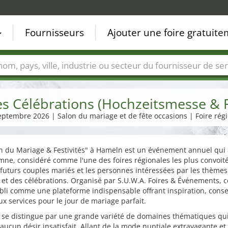
Fournisseurs
Ajouter une foire gratuit
Villes
Secteurs de foire
Secteurs du fournisseur de ser
es Célébrations (Hochzeitsmesse & 
eptembre 2026 | Salon du mariage et de fête occasions | Foire rég
n du Mariage & Festivités" à Hameln est un événement annuel qui 
ne, considéré comme l'une des foires régionales les plus convoit
 futurs couples mariés et les personnes intéressées par les thème
et des célébrations. Organisé par S.U.W.A. Foires & Événements, c
abli comme une plateforme indispensable offrant inspiration, conse
 services pour le jour de mariage parfait.
n se distingue par une grande variété de domaines thématiques qu
 aucun désir insatisfait. Allant de la mode nuptiale extravagante et