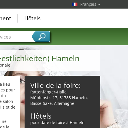
Français
ement
Hôtels
vices
Festlichkeiten) Hameln
ionale
Ville de la foire:
a lieu
ées pour
Rattenfänger-Halle,
s du
Mühlenstr. 17, 31785 Hameln,
e salon
Basse-Saxe, Allemagne
ils et de
Hôtels
i ne
pour date de foire à Hameln
 de la