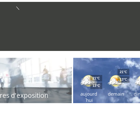
21°C
21°C
13°C
13°C
aujourd
demain
di
res d'exposition
´hui