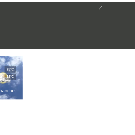
25°C
13°C
manche