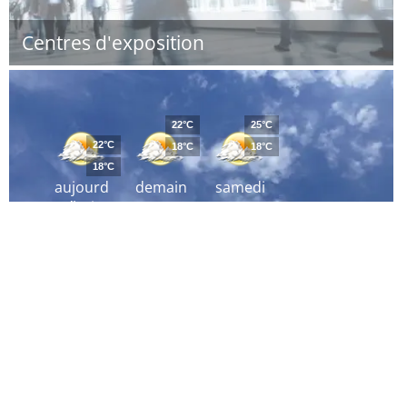
Centres d'exposition
22°C
25°C
22°C
18°C
18°C
18°C
aujourd
demain
samedi
´hui