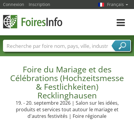
Connexion
Inscription
Français
Toggle
navigat
Foire noms
Pays
Villes
Secteurs de foire
Secteurs du fournisseur de services
Foire du Mariage et des
Célébrations (Hochzeitsmesse
& Festlichkeiten)
Recklinghausen
19. - 20. septembre 2026 | Salon sur les idées,
produits et services tout autour le mariage et
d'autres festivités | Foire régionale