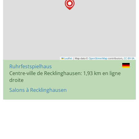
Leaflet
|
Map data ©
OpenStreetMap
contributors,
CC-BY-SA
Ruhrfestspielhaus
Centre-ville de Recklinghausen: 1,93 km en ligne
droite
Salons à Recklinghausen