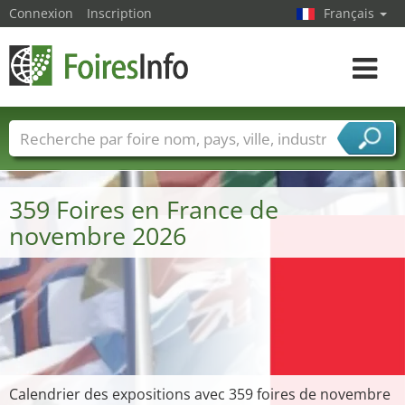
Connexion
Inscription
Français
Toggle
navigat
Foire noms
Pays
Villes
Secteurs de foire
Secteurs du fournisseur de services
359 Foires en France de
novembre 2026
Calendrier des expositions avec 359 foires de novembre