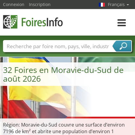
Connexion
Inscription
Français
Toggle
navigat
Foire noms
Pays
Villes
Secteurs de foire
Secteurs du fournisseur de services
32 Foires en Moravie-du-Sud de
août 2026
Région: Moravie-du-Sud couvre une surface d’environ
7196 de km² et abrite une population d’environ 1