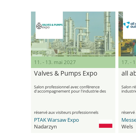
11. - 13. mai 2027
17. - 
Valves & Pumps Expo
all 
Salon professionnel avec conférence
Salon ré
d'accompagnement pour l'industrie des
industri
raccords industriels, des pompes, des
vannes et de la technologie des fluides
réservé aux visiteurs professionnels
réservé 
PTAK Warsaw Expo
Messe
Nadarzyn
Wels