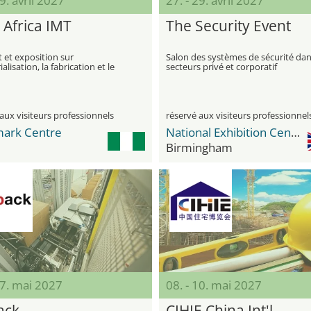
29. avril 2027
27. - 29. avril 2027
 Africa IMT
The Security Event
et exposition sur
Salon des systèmes de sécurité dan
ialisation, la fabrication et le
secteurs privé et corporatif
e en Afrique de l'Ouest
aux visiteurs professionnels
réservé aux visiteurs professionnel
ark Centre
National Exhibition Center (NEC)
Birmingham
07. mai 2027
08. - 10. mai 2027
ack
CIHIE China Int'l