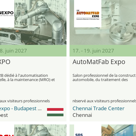
08. juin 2027
17. - 19. juin 2027
XPO
AutoMatFab Expo
B dédié à l'automatisation
Salon professionnel de la construc
elle, à la maintenance (MRO) et
automobile, du traitement des
utions de production
matériaux et des technologies de
ue.
surface
aux visiteurs professionnels
réservé aux visiteurs professionnel
Hungexpo - Budapest Fair Center
Chennai Trade Center
est
Chennai