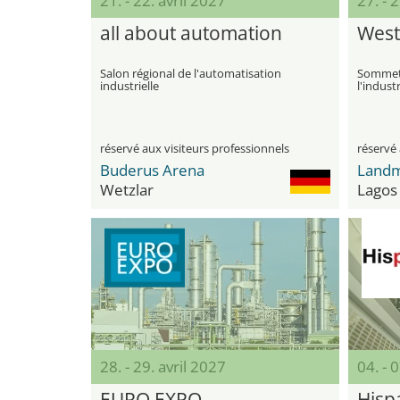
21. - 22. avril 2027
27. - 
all about automation
West
Salon régional de l'automatisation
Sommet 
industrielle
l'industr
commerc
réservé aux visiteurs professionnels
réservé 
Buderus Arena
Landm
Wetzlar
Lagos
28. - 29. avril 2027
04. - 
EURO EXPO
Hisp