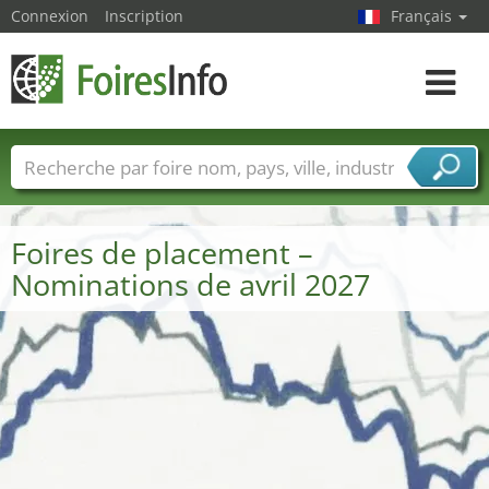
Connexion
Inscription
Français
Toggle
navigat
Foire noms
Pays
Villes
Secteurs de foire
Secteurs du fournisseur de services
Foires de placement –
Nominations de avril 2027