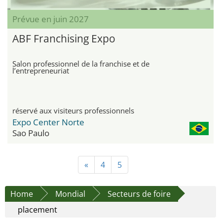
Prévue en juin 2027
ABF Franchising Expo
Salon professionnel de la franchise et de
l’entrepreneuriat
réservé aux visiteurs professionnels
Expo Center Norte
Sao Paulo
«
4
5
Home
Mondial
Secteurs de foire
placement